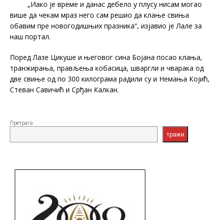
„Иако је време и данас дебело у плусу нисам могао
више да чекам мраз него сам решио да клање свиња
обавим пре новогодишњих празника“, изјавио је Лале за
наш портал.
Поред Лазе Цикуше и његовог сина Бојана посао клања,
транжирања, прављења кобасица, шваргли и чварака од
две свиње од по 300 килограма радили су и Немања Којић,
Стеван Савичић и Срђан Калкан.
Претрага
тражи