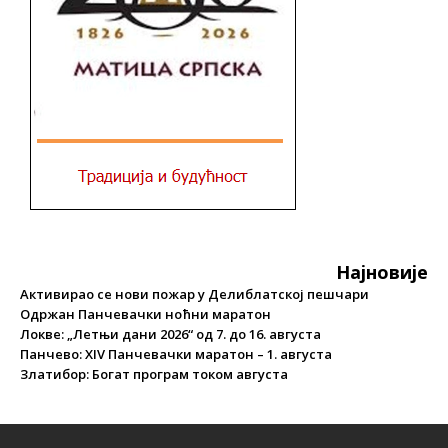
Најновије
Активирао се нови пожар у Делиблатској пешчари
Одржан Панчевачки ноћни маратон
Локве: „Летњи дани 2026“ од 7. до 16. августа
Панчево: XIV Панчевачки маратон – 1. августа
Златибор: Богат програм током августа