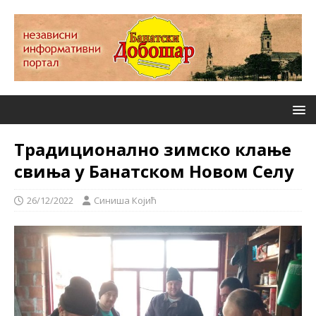
Традиционално зимско клање
свиња у Банатском Новом Селу
26/12/2022
Синиша Којић