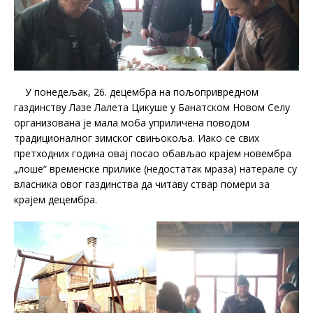
У понедељак, 26. децембра на пољопривредном
газдинству Лазе Лалета Цикуше у Банатском Новом Селу
организована је мала моба уприличена поводом
традиционалног зимског свињокоља. Иако се свих
претходних година овај посао обављао крајем новембра
„лоше“ временске прилике (недостатак мраза) натерале су
власника овог газдинства да читаву ствар помери за
крајем децембра.