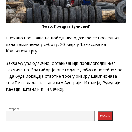
Фото: Предраг Вучковић
Свечано проглашење победника одржаће се последњег
дана такмичења у суботу, 20. маја у 15 часова на
Краљевом тргу.
Захваљујући одличној организацији прошлогодишњег
такмичења, Златибор је ове године добио и посебну част
– да буде локација стартне трке у оквиру Шампионата
који ће се даље наставити у Аустрији, Италији, Румунији,
Канади, Шпанији и Немачкој.
Претрага
тражи