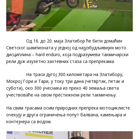
Од 16. до 20. маја Златибор ће бити домаћин
Светског шампионата у једној од најузбудљивијих мото
дисциплина – hard endurо, која подразумева такмичарски
рели дуж изузетно захтевних стаза са препрекама.
На траси дугој 300 километара на Златибору,
Мокрој Гори и Тари, у току три дана (четвртак, петак и
субота), око 300 учесника из преко 40 земаља света
учествоваће на овом престижном рели такмичењу.
На свим трасама осим природних препрека мотоциклисте
очекују и друга ограничења попут балвана, камењара и
контејнера са водом.