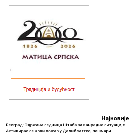
Најновије
Београд: Одржана седница Штаба за ванредне ситуације
Активирао се нови пожар у Делиблатској пешчари