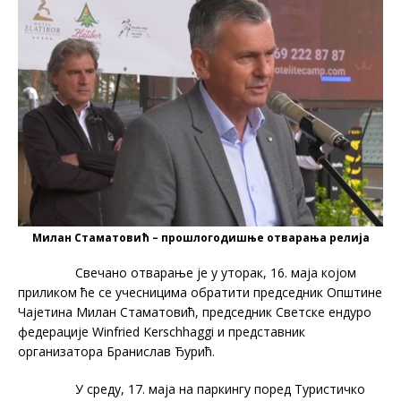
Милан Стаматовић – прошлогодишње отварања релија
Свечано отварање је у уторак, 16. маја којом
приликом ће се учесницима обратити председник Општине
Чајетина Милан Стаматовић, председник Светске ендуро
федерације Winfried Kerschhaggi и представник
организатора Бранислав Ђурић.
У среду, 17. маја на паркингу поред Туристичко