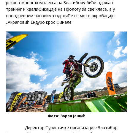
рекреативног комплекса на Златибору биће одржан
тренинг и квалификације на Прологу за све класе, а у
поподневним часовима одржаће се мото акробације
„Акраповић Ендуро крос финале.
Фото: Зоран Јешић
Директор Туристичке организације Златибор