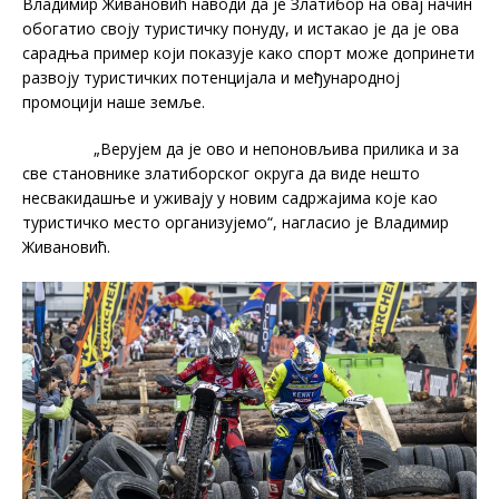
Владимир Живановић наводи да је Златибор на овај начин
обогатио своју туристичку понуду, и истакао је да је ова
сарадња пример који показује како спорт може допринети
развоју туристичких потенцијала и међународној
промоцији наше земље.
„Верујем да је ово и непоновљива прилика и за
све становнике златиборског округа да виде нешто
несвакидашње и уживају у новим садржајима које као
туристичко место организујемо“, нагласио је Владимир
Живановић.