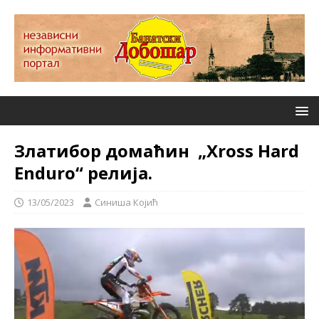
Златибор домаћин „Xross Hard
Enduro“ релија.
13/05/2023
Синиша Којић