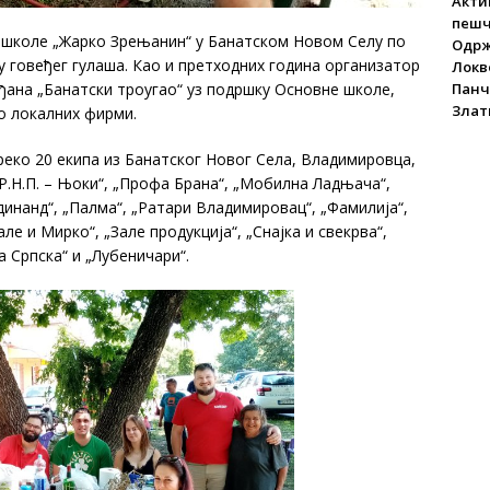
Акти
пеш
не школе „Жарко Зрењанин“ у Банатском Новом Селу по
Одрж
 говеђег гулаша. Као и претходних година организатор
Локве
Панч
ђана „Банатски троугао“ уз подршку Основне школе,
Злат
о локалних фирми.
еко 20 екипа из Банатског Новог Села, Владимировца,
„Р.Н.П. – Њоки“, „Профа Брана“, „Мобилна Ладњача“,
рдинанд“, „Палма“, „Ратари Владимировац“, „Фамилија“,
але и Мирко“, „Зале продукција“, „Снајка и свекрва“,
а Српска“ и „Лубеничари“.