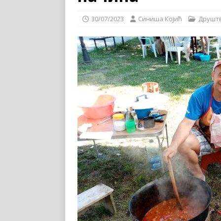
30/07/2023
Синиша Којић
Друшт