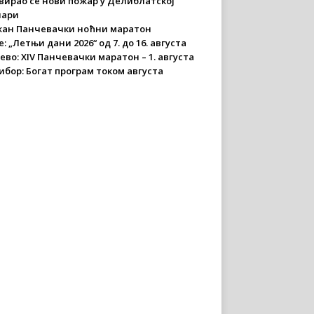
вирао се нови пожар у Делиблатској
чари
ан Панчевачки ноћни маратон
: „Летњи дани 2026“ од 7. до 16. августа
ево: XIV Панчевачки маратон – 1. августа
ибор: Богат програм током августа