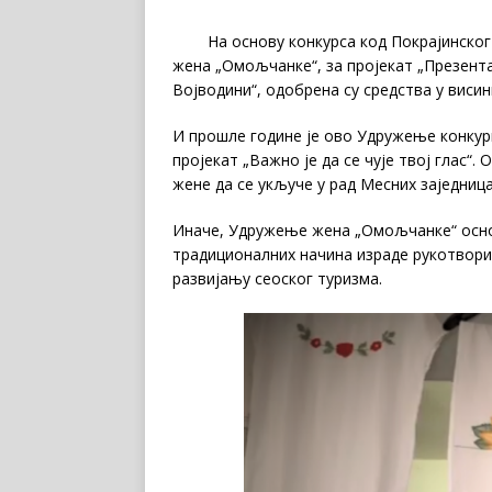
На основу конкурса код Покрајинског 
жена „Омољчанке“, за пројекат „Презент
Војводини“, одобрена су средства у висин
И прошле године је ово Удружење конкур
пројекат „Важно је да се чује твој глас“
жене да се укључе у рад Месних заједница
Иначе, Удружење жена „Омољчанке“ основ
традиционалних начина израде рукотвори
развијању сеоског туризма.