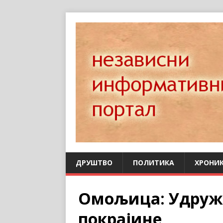
ДРУШТВО
ПОЛИТИКА
ХРОНИ
Омољица: Удруж
покрајине