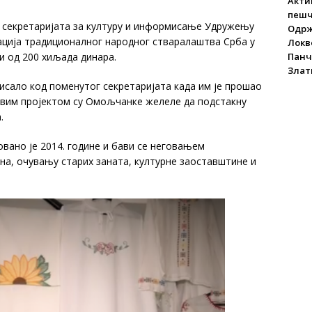
Акти
пеш
секретаријата за културу и информисање Удружењу
Одрж
ација традиционалног народног стваралаштва Срба у
Локве
Панч
и од 200 хиљада динара.
Злат
исало код поменутог секретаријата када им је прошао
. Овим пројектом су Омољчанке желеле да подстакну
.
ано је 2014. године и бави се неговањем
на, очувању старих заната, културне заоставштине и