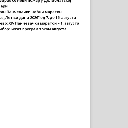
вирао се нови пожар у Делиблатској
чари
ан Панчевачки ноћни маратон
: „Летњи дани 2026“ од 7. до 16. августа
ево: XIV Панчевачки маратон – 1. августа
ибор: Богат програм током августа