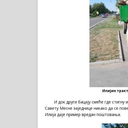
Илијин тракт
И док други бацају смеће где стигну и н
Савету Месне заједнице никако да се пове
Илија даје пример вредан поштовања.