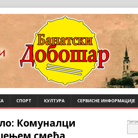
КА
СПОРТ
КУЛТУРА
СЕРВИСНЕ ИНФОРМАЦИЈЕ
ело: Комуналци
Претр
шењем смећа