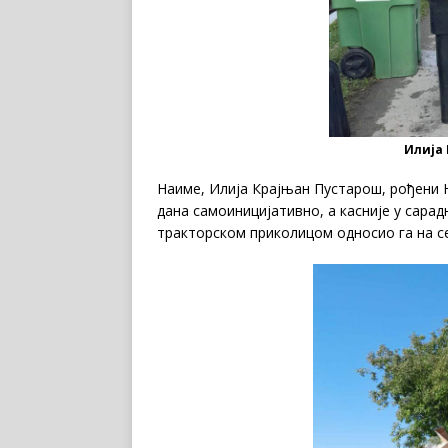
Илија 
Наиме, Илија Крајњан Пустарош, рођени 
дана самоиницијативно, а касније у сарад
тракторском приколицом односио га на се