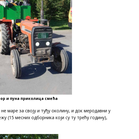
ор и пуна приколица смећа
е маре за своју и туђу околину, и док меродавни у
жу (15 месних одборника који су ту трећу годину),