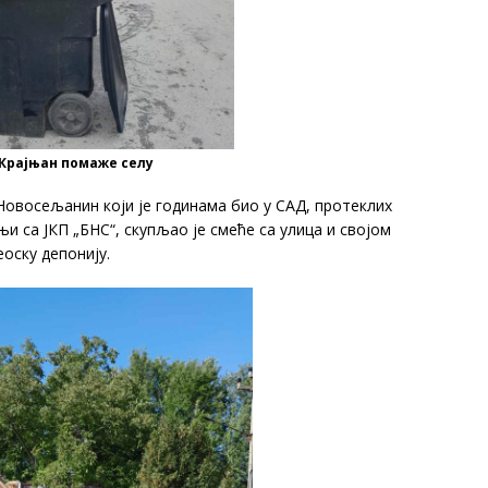
Крајњан помаже селу
Новосељанин који је годинама био у САД, протеклих
њи са ЈКП „БНС“, скупљао је смеће са улица и својом
оску депонију.