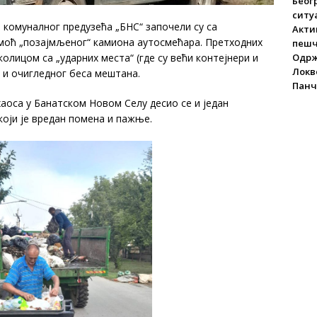
Беог
ситу
комуналног предузећа „БНС“ започели су са
Акти
моћ „позајмљеног“ камиона аутосмећара. Претходних
пеш
Одрж
олицом са „ударних места“ (где су већи контејнери и
Локве
и и очигледног беса мештана.
Панч
са у Банатском Новом Селу десио се и један
који је вредан помена и пажње.