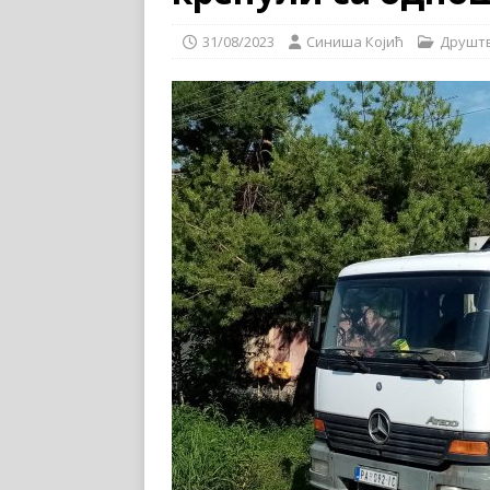
31/08/2023
Синиша Којић
Друшт