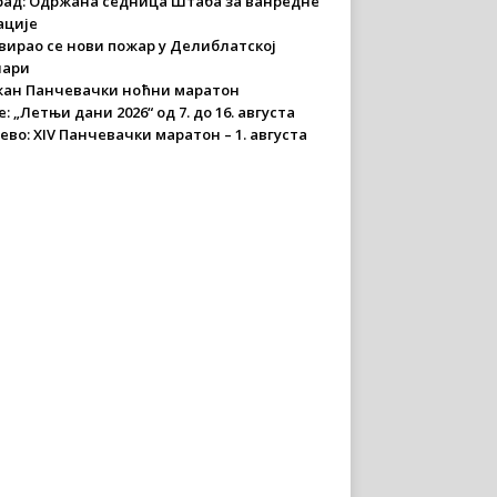
рад: Одржана седница Штаба за ванредне
ације
вирао се нови пожар у Делиблатској
чари
ан Панчевачки ноћни маратон
: „Летњи дани 2026“ од 7. до 16. августа
ево: XIV Панчевачки маратон – 1. августа