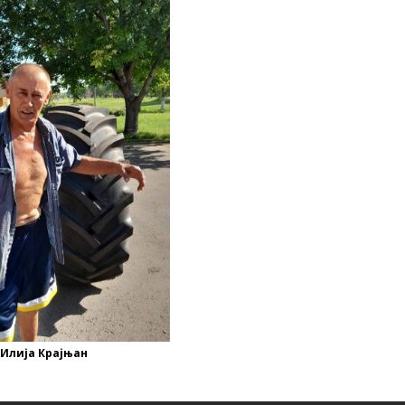
Илија Крајњан