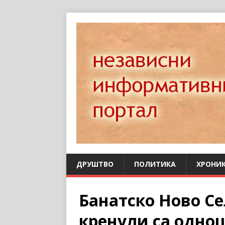
ДРУШТВО
ПОЛИТИКА
ХРОНИ
Банатско Ново С
кренули са одно