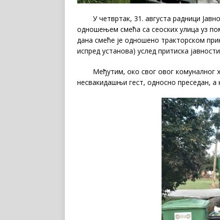
У четвртак, 31. августа радници Јавно 
одношењем смећа са сеоских улица уз по
дана смеће је одношено тракторском прик
испред установа) услед притиска јавност
Међутим, око свог овог комуналног хао
несвакидашњи гест, односно преседан, а 