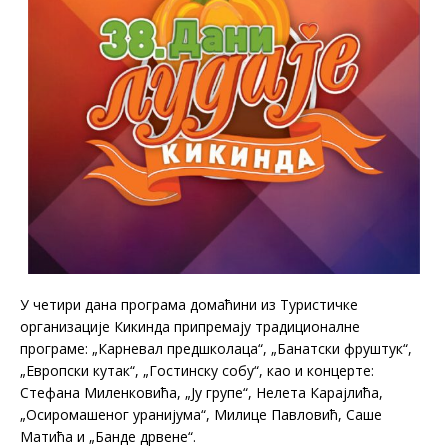
У четири дана програма домаћини из Туристичке
организације Кикинда припремају традиционалне
програме: „Карневал предшколаца“, „Банатски фруштук“,
„Европски кутак“, „Гостинску собу“, као и концерте:
Стефана Миленковића, „Ју групе“, Нелета Карајлића,
„Осиромашеног уранијума“, Милице Павловић, Саше
Матића и „Банде дрвене“.