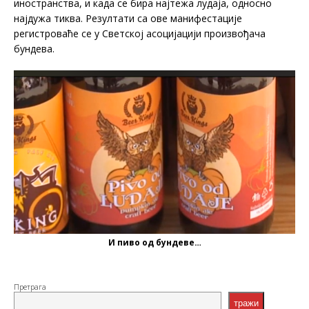
иностранства, и када се бира најтежа лудаја, односно
најдужа тиква. Резултати са ове манифестације
регистроваће се у Светској асоцијацији произвођача
бундева.
И пиво од бундеве…
Претрага
тражи