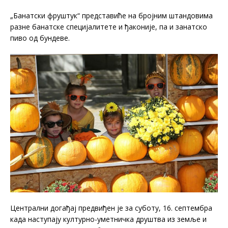
„Банатски фруштук“ представиће на бројним штандовима
разне банатске специјалитете и ђаконије, па и занатско
пиво од бундеве.
Централни догађај предвиђен је за суботу, 16. септембра
када наступају културно-уметничка друштва из земље и