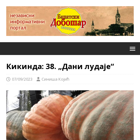
Кикинда: 38. „Дани лудаје“
07/09/2023
Синиша Којић