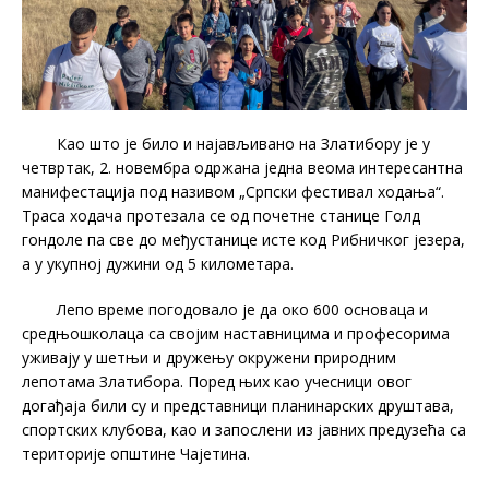
Као што је било и најављивано на Златибору је у
четвртак, 2. новембра одржана једна веома интересантна
манифестација под називом „Српски фестивал ходања“.
Траса ходача протезала се од почетне станице Голд
гондоле па све до међустанице исте код Рибничког језера,
а у укупној дужини од 5 километара.
Лепо време погодовало је да око 600 основаца и
средњошколаца са својим наставницима и професорима
уживају у шетњи и дружењу окружени природним
лепотама Златибора. Поред њих као учесници овог
догађаја били су и представници планинарских друштава,
спортских клубова, као и запослени из јавних предузећа са
територије општине Чајетина.