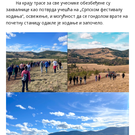
На крају трасе за све учеснике обезбеђене су
захвалнице као потврда учешћа на „Српском фестивалу
ходања“, освежење, и могућност да се гондолом врате на
почетну станицу одакле је ходање и започело.