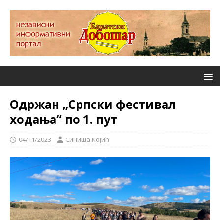
Одржан „Српски фестивал
ходања“ по 1. пут
04/11/2023
Синиша Којић