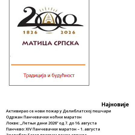
Најновије
Активирао се нови пожар у Делиблатској пешчари
Одржан Панчевачки ноћни маратон
Локве: „Летњи дани 2026“ од 7. до 16. августа
Панчево: XIV Панчевачки маратон – 1. августа