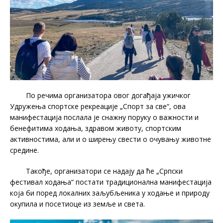
По речима организатора овог догађаја ужичког
Удружења спортске рекреације „Спорт за све“, ова
манифестација послала је снажну поруку о важности и
бенефитима ходања, здравом животу, спортским
активностима, али и о ширењу свести о очувању животне
средине.
Такође, организатори се надају да ће „Српски
фестивал ходања“ постати традиционална манифестација
која би поред локалних заљубљеника у ходање и природу
окупила и посетиоце из земље и света.