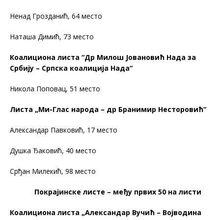
Ненад Грозданић, 64 место
Наташа Димић, 73 место
Коалициона листа “Др Милош Јовановић Нада за
Србију – Српска коалиција Нада“
Никола Поповац, 51 место
Листа „Ми-Глас народа – др Бранимир Несторовић“
Александар Павковић, 17 место
Душка Ђаковић, 40 место
Срђан Милекић, 98 место
Покрајинске листе – међу првих 50 на листи
Коалициона листа „Александар Вучић – Војводина