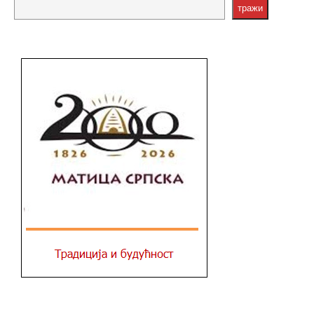
тражи