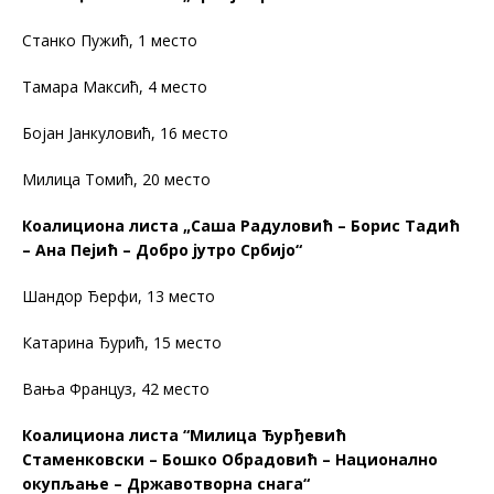
Станко Пужић, 1 место
Тамара Максић, 4 место
Бојан Јанкуловић, 16 место
Милица Томић, 20 место
Коалициона листа „Саша Радуловић – Борис Тадић
– Ана Пејић – Добро јутро Србијо“
Шандор Ђерфи, 13 место
Катарина Ђурић, 15 место
Вања Француз, 42 место
Коалициона листа “Милица Ђурђевић
Стаменковски – Бошко Обрадовић – Национално
окупљање – Државотворна снага“