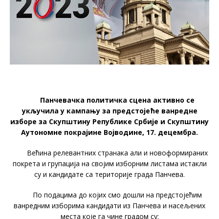
Панчевачка политичка сцена активно се
укључила у кампању за предстојеће ванредне
изборе за Скупштину Републике Србије и Скупштину
Аутономне покрајине Војводине, 17. децембра.
Већина релевантних странака али и новоформираних
покрета и групација на својим изборним листама истакли
су и кандидате са територије града Панчева.
По подацима до којих смо дошли на предстојећим
ванредним изборима кандидати из Панчева и насељених
места које га чине градом су: