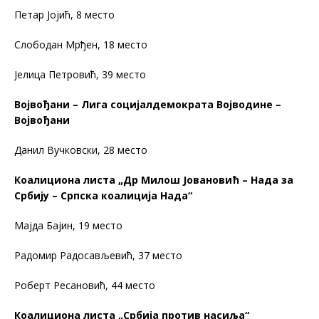
Петар Јојић, 8 место
Слободан Мрђен, 18 место
Јелица Петровић, 39 место
Војвођани – Лига социјалдемократа Војводине –
Војвођани
Данил Вучковски, 28 место
Коалициона листа „Др Милош Јовановић – Нада за
Србију – Српска коалиција Нада“
Мајда Бајин, 19 место
Радомир Радосављевић, 37 место
Роберт Ресановић, 44 место
Коалициона листа „Србија против насиља“