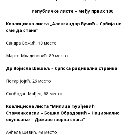
Републичке листе – међу првих 100
Коалициона листа „Александар Вучић – Србија не
сме да стане“
Сандра Божић, 18 место
Марко Младеновић, 89 место
Др Војисла Шешељ – Српска радикална странка
Петар Јојић, 26 место
Слободан Мрђен, 68 место
Коалициона листа “Милица Ђурђевић
Стаменковски – Бошко Обрадовић – Национално
окупљање – Државотворна снага“
Анђела Шевић, 48 место