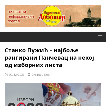
Станко Пужић – најбоље
рангирани Панчевац на некој
од изборних листа
09/12/2023
Синиша Којић