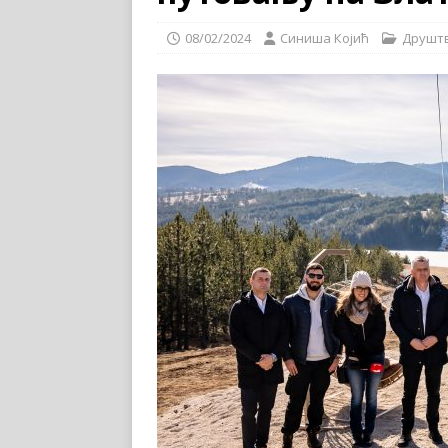
08/02/2024
Синиша Којић
Друшт