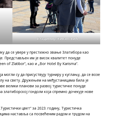
Владимир Живановић
а се увере у престижно звање Златибора као
е. Представљен им је висок квалитет понуде
 of Zlatibor“, као и „Bor Hotel By Karisma“.
и су да присуствују турниру у куглању, да се возе
олу на свету. Дружењем на међустаницама била је
аве велики планови за развој туристичке понуде
на златиборској гондоли која спремно дочекује нове
тички цвет“ за 2023. годину, Туристичка
ницима наставља са посвећеним радом и трудом на