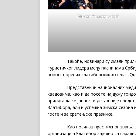
Милан Стаматовић
Такође, новинари су имали прилику д
туристичког лидера међу планинама Србиј
новоотворених златиборских хотела: „Queen
Представници националних медија могл
квадовима, као и да посете најдужу гонд
прилика да се јавности детаљније предст
Златибора, али и успешна зимска сезона 
госте и за сретењске празнике.
Као носилац престижног звања „Турис
организација Златибор заједно са сарад