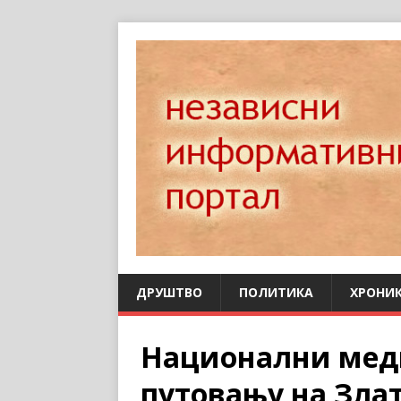
ДРУШТВО
ПОЛИТИКА
ХРОНИ
Национални меди
путовању на Зла