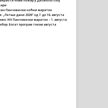
вирао се нови пожар у Делиблатској
чари
ан Панчевачки ноћни маратон
: „Летњи дани 2026“ од 7. до 16. августа
ево: XIV Панчевачки маратон – 1. августа
ибор: Богат програм током августа