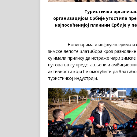
Туристичка организација 
организацијом Србије угостила пр
најпосећенијој планини Србије у пе
Новинарима и инфлуенсерима из Срби
зимске лепоте Златибора кроз разнолике
су имали прилику да истраже чари зимске 
путовања су представљени и амбициозни п
активности који ће омогућити да Златибо
туристичкој индустрији.