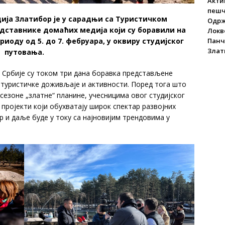
Акти
пеш
Златибор је у сарадњи са Туристичком
Одрж
едставнике домаћих медија који су боравили на
Локве
Панч
риоду од 5. до 7. фебруара, у оквиру студијског
Злат
путовања.
је су током три дана боравка представљене
 туристичке доживљаје и активности. Поред тога што
сезоне „златне“ планине, учесницима овог студијског
ројекти који обухватају широк спектар развојних
р и даље буде у току са најновијим трендовима у