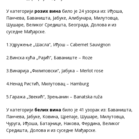
У категорији
розих вина
било је 24 узорка из: Иђоша,
Панчева, Баваништа, Јабуке, Алибунара, Милутовца,
Шушаре, Великог Средишта, Београда, Долова и из
суседне Мађарске.
1.Удружење „Шасла“, Иђош – Cabernet Sauvignon
2.Винска кућа „Рајић“, Баваниште – Roze
3.Винарија „Филиповски“, Јабука – Merlot rose
4.Ненад Ристић, Милутовац – Hamburg
5.Гаража „Звекић“, Зрењанин – Banatska ruža
У категорији
белих вина
било је 41 узорак из: Баваништа,
Панчева, Јабуке, Ковина, Црепаје, Шушаре, Милутовца,
Чуруга, Иђоша, Батајнице, Накова, Фердина, Великог
Средишта, Долова и из суседне Мађарске.