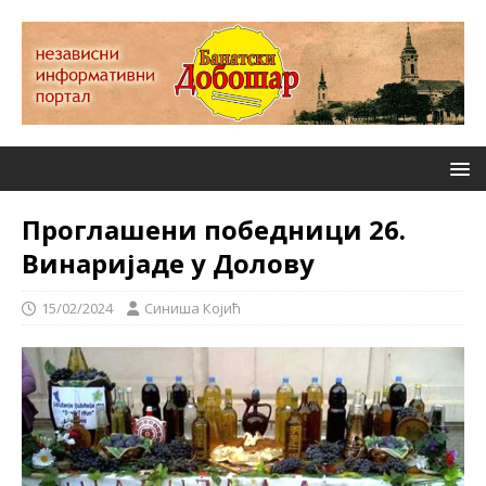
Проглашени победници 26.
Винаријаде у Долову
15/02/2024
Синиша Којић