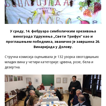
У среду, 14. фебруара симболичким орезивања
винограда Удружења „Свети Трифун“ као и
проглашењем победника, званично је завршена 26.
Винаријада у Долову.
Стручна комисија оцењивала је 132 узорка овогодишњих
младих вина у четири категорије: црвена, розе, бела и
дезертна.