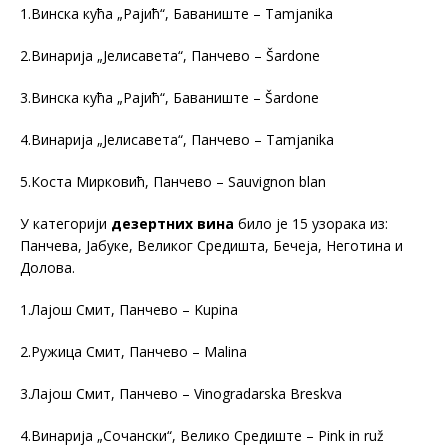
1.Винска кућа „Рајић“, Баваниште – Tamjanika
2.Винарија „Јелисавета“, Панчево – Šardone
3.Винска кућа „Рајић“, Баваниште – Šardone
4.Винарија „Јелисавета“, Панчево – Tamjanika
5.Коста Мирковић, Панчево – Sauvignon blan
У категорији
дезертних вина
било је 15 узорака из:
Панчева, Јабуке, Великог Средишта, Бечеја, Неготина и
Долова.
1.Лајош Смит, Панчево – Kupina
2.Ружица Смит, Панчево – Malina
3.Лајош Смит, Панчево – Vinogradarska Breskva
4.Винарија „Сочански“, Велико Средиште – Pink in ruž