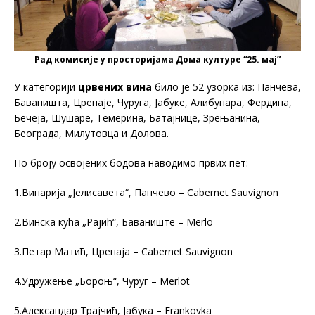
Рад комисије у просторијама Дома културе “25. мај”
У категорији
црвених вина
било је 52 узорка из: Панчева,
Баваништа, Црепаје, Чуруга, Јабуке, Алибунара, Фердина,
Бечеја, Шушаре, Темерина, Батајнице, Зрењанина,
Београда, Милутовца и Долова.
По броју освојених бодова наводимо првих пет:
1.Винарија „Јелисавета“, Панчево – Cabernet Sauvignon
2.Винска кућа „Рајић“, Баваниште – Merlo
3.Петар Матић, Црепаја – Cabernet Sauvignon
4.Удружење „Бороњ“, Чуруг – Merlot
5.Александар Tрајчић, Јабука – Frankovka