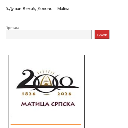
5.Душан Вемић, Долово – Malina
Претрага
тражи