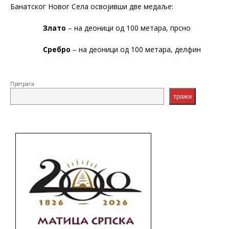
Банатског Новог Села освојивши две медаље:
Злато
– на деоници од 100 метара, прсно
Сребро
– на деоници од 100 метара, делфин
Претрага
тражи