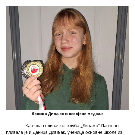
Даница Дивљак и освојене медаље
Као члан пливачког клуба „Динамо“ Панчево
пливала је и Даница Дивљак, ученица основне школе из