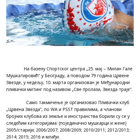
На базену Спортског центра „25. мај – Милан Гале
Мушкатировић“ у Београду, а поводом 79 година Црвене
Звезде, у недељу, 10. марта организован је Међународни
пливачки митинг под називом „Све пролази, Звезда траје“.
Само такмичење је организовао Пливачки клуб
„Црвена Звезда“, по WA и PSSТ правилима, а чланови
бројних клубова из земље и иностранства борили су се у
следећим категоријама: (појединачно мушкарци и жене)
2005/старији; 2006/2007; 2008/2009; 2010/2011; 2012/2013;
2014; 2015; 2016 и млађи.