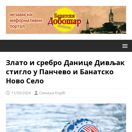
Злато и сребро Данице Дивљак
стигло у Панчево и Банатско
Ново Село
11/03/2024
Синиша Којић