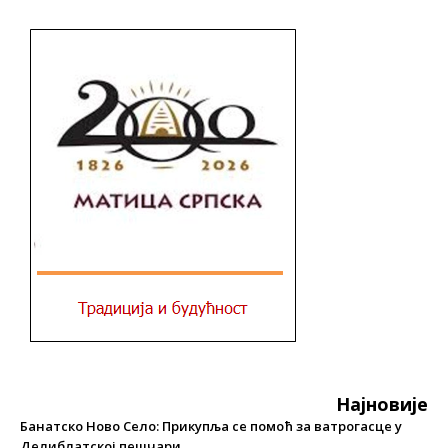
Најновије
Банатско Ново Село: Прикупља се помоћ за ватрогасце у
Делиблатској пешчари