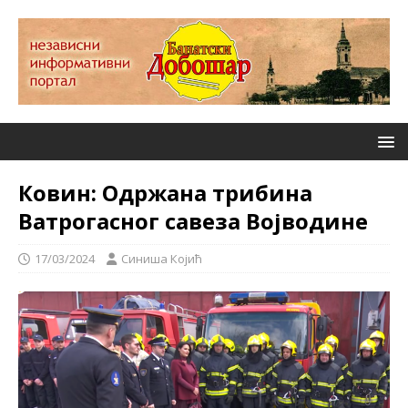
Ковин: Одржана трибина
Ватрогасног савеза Војводине
17/03/2024
Синиша Којић