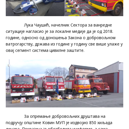
Лука Чаушић, начелник Сектора за ванредне
ситуације нагласио је за локалне медије да је од 2018.
године, односно од доношења Закона о добровољном
ватрогарству, држава из године у годину све више улаже у
овај сегмент система цивилне заштите.
За опремање добровољних друштава на
подручју општине Ковин МУП је издвојио 850 хиљада
динара, Покрајина је обезбедила униформе, а сама