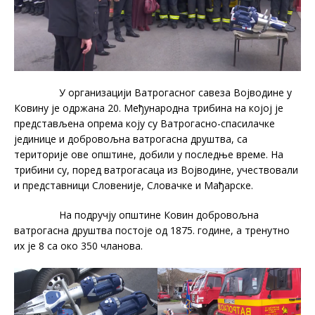
У организацији Ватрогасног савеза Војводине у
Ковину је одржана 20. Међународна трибина на којој је
представљена опрема коју су Ватрогасно-спасилачке
јединице и добровољна ватрогасна друштва, са
територије ове општине, добили у последње време. На
трибини су, поред ватрогасаца из Војводине, учествовали
и представници Словеније, Словачке и Мађарске.
На подручју општине Ковин добровољна
ватрогасна друштва постоје од 1875. године, а тренутно
их је 8 са око 350 чланова.