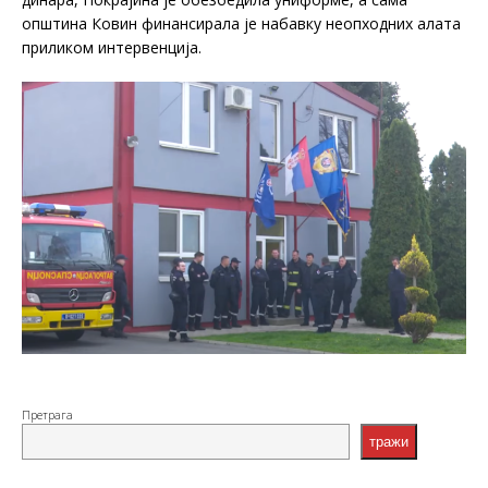
општина Ковин финансирала је набавку неопходних алата
приликом интервенција.
Претрага
тражи