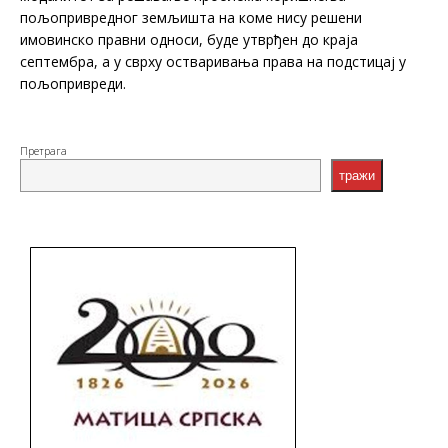
пољопривредног земљишта на коме нису решени
имовинско правни односи, буде утврђен до краја
септембра, а у сврху остваривања права на подстицај у
пољопривреди.
Претрага
тражи