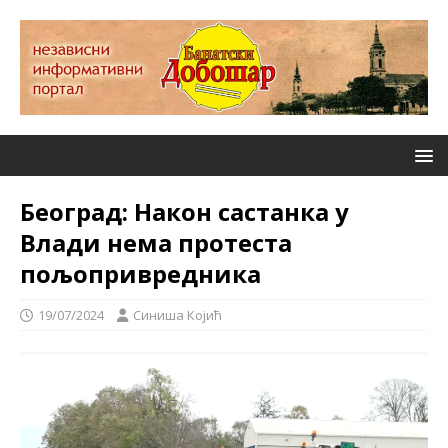
Београд: Након састанка у
Влади нема протеста
пољопривредника
19/07/2024
Синиша Којић