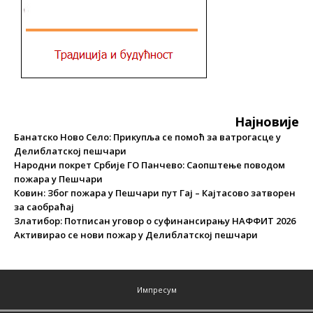
Најновије
Банатско Ново Село: Прикупља се помоћ за ватрогасце у
Делиблатској пешчари
Народни покрет Србије ГО Панчево: Саопштење поводом
пожара у Пешчари
Ковин: Због пожара у Пешчари пут Гај – Кајтасово затворен
за саобраћај
Златибор: Потписан уговор о суфинансирању НАФФИТ 2026
Активирао се нови пожар у Делиблатској пешчари
Импресум