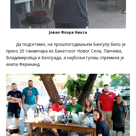
Јован Флора Никса
Да подсетимо, на прошлогодишњем Бангулу било је
преко 20 такмичара из Банатског Новог Села, Панчева,
Владимировца и Београда, а најбољи гулаш спремила је
екипа Феринанд.