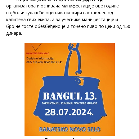
организатора и оснивача манифестације ове године
најбољи гулаш ће оцењивати жири састављен од
капитена свих екипа, а за учеснике манифестације и
бројне госте обезбеђено је и точено пиво по цени од 150
динара.