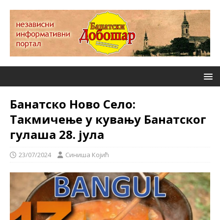
Банатско Ново Село:
Такмичење у кувању Банатског
гулаша 28. јула
23/07/2024
Синиша Којић