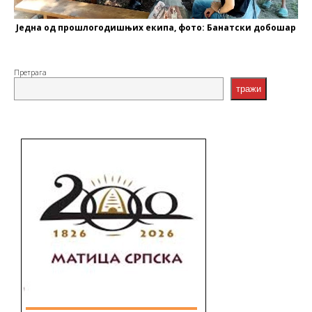
Једна од прошлогодишњих екипа, фото: Банатски добошар
Претрага
тражи