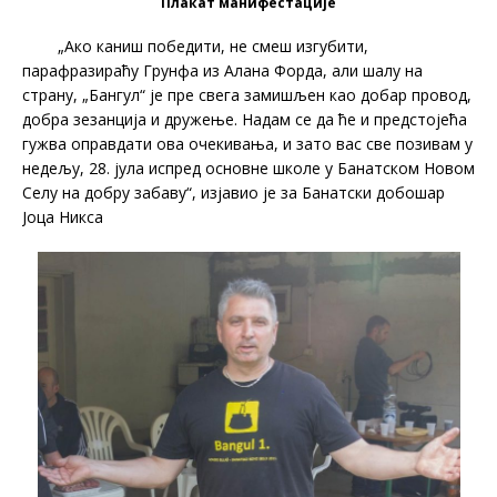
Плакат манифестације
„Ако каниш победити, не смеш изгубити,
парафразираћу Грунфа из Алана Форда, али шалу на
страну, „Бангул“ је пре свега замишљен као добар провод,
добра зезанција и дружење. Надам се да ће и предстојећа
гужва оправдати ова очекивања, и зато вас све позивам у
недељу, 28. јула испред основне школе у Банатском Новом
Селу на добру забаву“, изјавио је за Банатски добошар
Јоца Никса