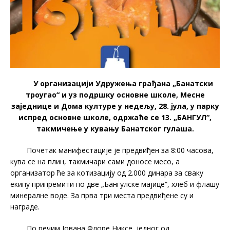
У организацији Удружења грађана „Банатски
троугао“ и уз подршку основне школе, Месне
заједнице и Дома културе у недељу, 28. јула, у парку
испред основне школе, одржаће се 13. „БАНГУЛ“,
такмичење у кувању Банатског гулаша.
Почетак манифестације је предвиђен за 8:00 часова,
кува се на плин, такмичари сами доносе месо, а
организатор ће за котизацију од 2.000 динара за сваку
екипу припремити по две „Бангулске мајице“, хлеб и флашу
минералне воде. За прва три места предвиђене су и
награде.
По речим Јована Флоре Никсе, једног од