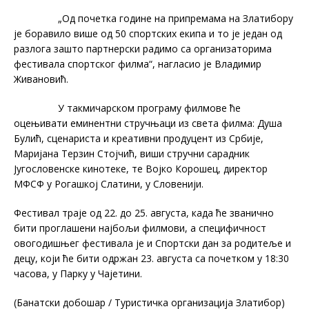
„Од почетка године на припремама на Златибору
је боравило више од 50 спортских екипа и то је један од
разлога зашто партнерски радимо са организаторима
фестивала спортског филма“, нагласио је Владимир
Живановић.
У такмичарском програму филмове ће
оцењивати еминентни стручњаци из света филма: Душа
Булић, сценариста и креативни продуцент из Србије,
Маријана Терзин Стојчић, виши стручни сарадник
Југословенске кинотеке, те Војко Корошец, директор
МФСФ у Рогашкој Слатини, у Словенији.
Фестивал траје од 22. до 25. августа, када ће званично
бити проглашени најбољи филмови, а специфичност
овогодишњег фестивала је и Спортски дан за родитеље и
децу, који ће бити одржан 23. августа са почетком у 18:30
часова, у Парку у Чајетини.
(Банатски добошар / Туристичка организација Златибор)