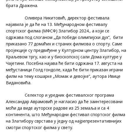
брата Дражена.
Оливера Никитовић, директор фестивала
најавила је да ће на 13. Међународном фестивалу
спортског филма (МФСФ) Златибор 2024., а који се
одржава под слоганом „Да победи олимпијски дух“, бити
приказано 77 домаћих и страних филмова о спорту. Саме
пројекције су предвиђене у Културном центру Златибор, на
Краљевом тргу, као и у биоскопској сали Дома културе у
Чајетини. Посебна најава ће бити одржана 17. августа на
међустаници Голд гондоле, када ће бити приказан играни
филм на тему кошарке „Момак и девојке“, аутора Ивице
Видановића.
Селектор и уредник фестивалског програма
Александар Аврамовић је нагласио да ће заинтересовани
моћи да виде ауторске радове из 25 земаља и са 4
континента, што Међународни фестивал спортског филма
на Златибору сврстава у једну од најрепрезентативнијих
смотри спортског филма у свету.