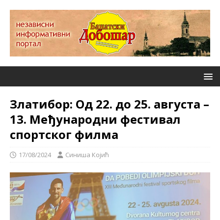
Златибор: Од 22. до 25. августа –
13. Међународни фестивал
спортског филма
17/08/2024
Синиша Којић