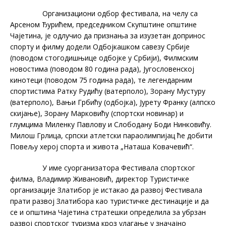
Организациони одбор фестивала, на челу са
Арсеном Ђурићем, председником Скупштине општине
Чајетина, је одлучио да признања за изузетан допринос
спорту и филму додели Одбојкашком савезу Србије
(поводом стогодишњице одбојке у Србији), Филмским
новостима (поводом 80 година рада), Југословенској
кинотеци (поводом 75 година рада), те легендарним
спортистима Ратку Рудићу (ватерполо), Зорану Мустуру
(ватерполо), Вањи Грбићу (одбојка), Јурету Франку (алпско
скијање), Зорану Марковићу (спортски новинар) и
глумцима Миленку Павлову и Слободану Боди Нинковићу.
Милош Грлица, српски атлетски параолимпијац ће добити
Повељу херој спорта и живота „Наташа Ковачевић“.
У име суорганизатора Фестивала спортског
филма, Владимир Живановић, директор Туристичке
организације Златибор је истакао да развој Фестивала
прати развој Златибора као туристичке дестинације и да
се и општина Чајетина стратешки определила за убрзан
развој спортског туризма кроз улагање у значајно