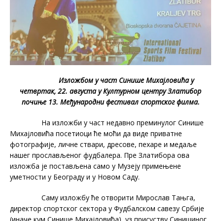
Изложбом у част Синише Михајловића у
четвртак, 22. августа у Културном центру Златибор
почиње 13. Међународни фестивал спортског филма.
На изложби у част недавно преминулог Синише
Михајловића посетиоци ће моћи да виде приватне
фотографије, личне ствари, дресове, пехаре и медаље
нашег прослављеног фудбалера. Пре Златибора ова
изложба је постављена само у Музеју примењене
уметности у Београду и у Новом Саду.
Саму изложбу ће отворити Мирослав Тањга,
директор спортског сектора у Фудбалском савезу Србије
(иначе кум Синише Михајловића), уз присуству Синишиног