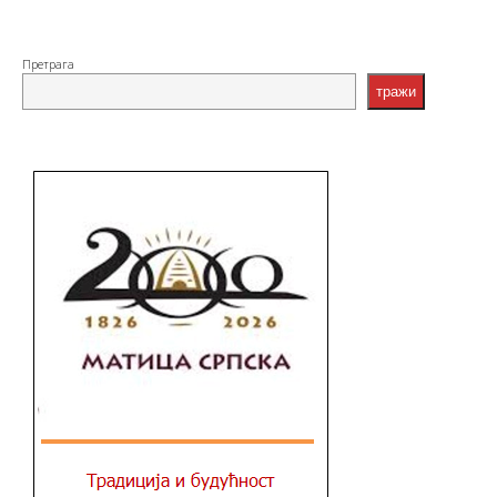
Претрага
тражи