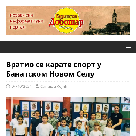
Вратио се карате спорт у
Банатском Новом Селу
04/10/2024
Синиша Којић