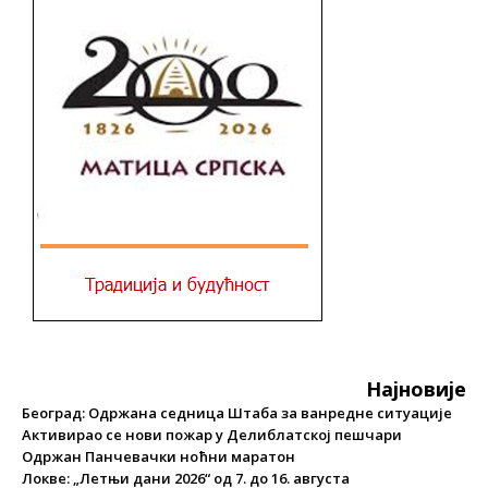
Најновије
Београд: Одржана седница Штаба за ванредне ситуације
Активирао се нови пожар у Делиблатској пешчари
Одржан Панчевачки ноћни маратон
Локве: „Летњи дани 2026“ од 7. до 16. августа