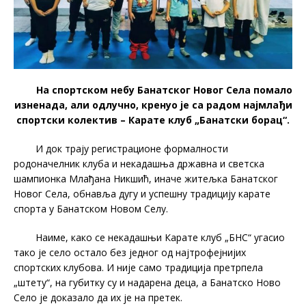
На спортском небу Банатског Новог Села помало
изненада, али одлучно, кренуо је са радом најмлађи
спортски колектив – Карате клуб „Банатски борац“.
И док трају регистрационе формалности
родоначелник клуба и некадашња државна и светска
шампионка Млађана Никшић, иначе житељка Банатског
Новог Села, обнавља дугу и успешну традицију карате
спорта у Банатском Новом Селу.
Наиме, како се некадашњи Карате клуб „БНС“ угасио
тако је село остало без једног од најтрофејнијих
спортских клубова. И није само традиција претрпела
„штету“, на губитку су и надарена деца, а Банатско Ново
Село је доказало да их је на претек.