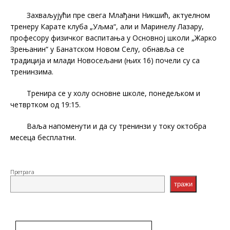
Захваљујући пре свега Млађани Никшић, актуелном
тренеру Карате клуба „Уљма“, али и Маринелу Лазару,
професору физичког васпитања у Основној школи „Жарко
Зрењанин“ у Банатском Новом Селу, обнавља се
традиција и млади Новосељани (њих 16) почели су са
тренинзима.
Тренира се у холу основне школе, понедељком и
четвртком од 19:15.
Ваља напоменути и да су тренинзи у току октобра
месеца бесплатни.
Претрага
тражи