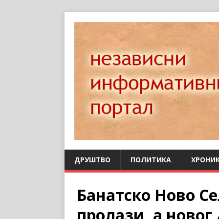
ДРУШТВО
ПОЛИТИКА
ХРОНИ
Банатско Ново Се
пролази, а новог