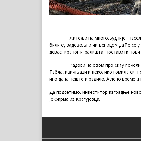
Житељи најмногољуднијег насеља на 
били су задовољни чињеницом да ће се у 
девастираног игралишта, поставити нови
Радови на овом пројекту почели су са
Табла, ивичњаци и неколико гомила ситно
ипо дана нешто и радило. А лепо време и 
Да подсетимо, инвеститор изградње новог
је фирма из Крагујевца.