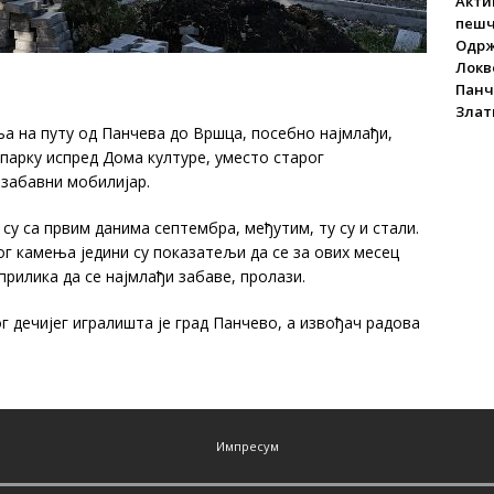
Акти
пеш
Одрж
Локве
Панч
Злат
путу од Панчева до Вршца, посебно најмлађи,
парку испред Дома културе, уместо старог
 забавни мобилијар.
 првим данима септембра, међутим, ту су и стали.
г камења једини су показатељи да се за ових месец
прилика да се најмлађи забаве, пролази.
 дечијег игралишта је град Панчево, а извођач радова
Импресум