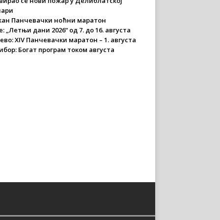
вирао се нови пожар у Делиблатској
чари
ан Панчевачки ноћни маратон
: „Летњи дани 2026“ од 7. до 16. августа
ево: XIV Панчевачки маратон – 1. августа
ибор: Богат програм током августа