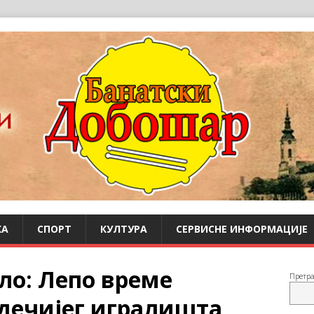
КА
СПОРТ
КУЛТУРА
СЕРВИСНЕ ИНФОРМАЦИЈЕ
ло: Лепо време
Претр
 дечијег игралишта