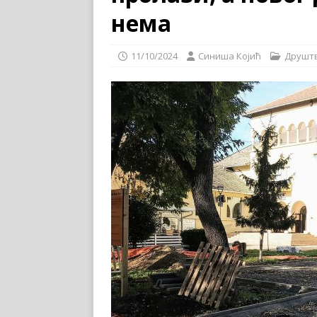
нема
11/10/2024
Синиша Којић
Друшт