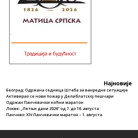
Најновије
Београд: Одржана седница Штаба за ванредне ситуације
Активирао се нови пожар у Делиблатској пешчари
Одржан Панчевачки ноћни маратон
Локве: „Летњи дани 2026“ од 7. до 16. августа
Панчево: XIV Панчевачки маратон – 1. августа