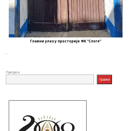
Главни улаз у просторије ФК “Слоге”
.
Претрага
тражи