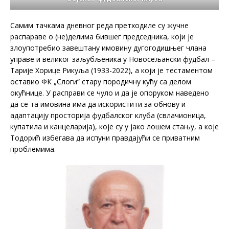
Самим тачкама дневног реда претходиле су жучне
распараве о (не)делима бившег председника, који је
злоупотребио завештану имовину дугогодишњег члана
управе и великог заљубљеника у Новосељански фудбал –
Тарије Хорице Рикуља (1933-2022), а који је тестаментом
оставио ФК „Слоги“ стару породичну кућу са делом
окућнице. У расправи се чуло и да је опоруком наведено
да се та имовина има да искористити за обнову и
адаптацију просторија фудбалског клуба (свлачионица,
купатила и канцеларија), које су у јако лошем стању, а које
Тодорић избегава да испуни правдајући се приватним
проблемима.