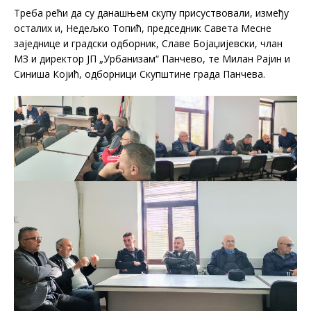
Треба рећи да су данашњем скупу присуствовали, између
осталих и, Недељко Топић, председник Савета Месне
заједнице и градски одборник, Славе Бојаџијевски, члан
МЗ и директор ЈП „Урбанизам“ Панчево, те Милан Рајин и
Синиша Којић, одборници Скупштине града Панчева.