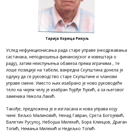
Тарија Хорица Рикуљ
Услед нефункционисања рада старе управе (неодржавања
састанака, неподношења финансијског и извештаја о
раду), затим неиспуњења обавеза према играчима , те
лоше позиције на табели, ванредна Скупштина донела је
одлуку да се руководство старе Скупштине и чланови
управе смене. Уместо њих изабрано је ново руководеће
тело на чијем челу је изабран Ђурђе Ђукић, а за његовог
заменика Никола Лакић.
Такође, предложена је и изгласана и нова управа коју
чине: Вељко Малиновић, Ненад Гавран, Срета Богојевић,
Валетин Русулој, Небојша Милекић, Бора Клинцов, Драган
Топић, Немања Милекић и Недељко Топић.