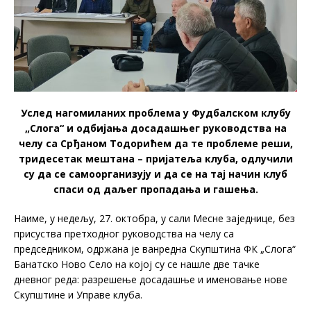
Услед нагомиланих проблема у Фудбалском клубу
„Слога“ и одбијања досадашњег руководства на
челу са Срђаном Тодорићем да те проблеме реши,
тридесетак мештана – пријатеља клуба, одлучили
су да се самоорганизују и да се на тај начин клуб
спаси од даљег пропадања и гашења.
Наиме, у недељу, 27. октобра, у сали Месне заједнице, без
присуства претходног руководства на челу са
председником, одржана је ванредна Скупштина ФК „Слога“
Банатско Ново Село на којој су се нашле две тачке
дневног реда: разрешење досадашње и именовање нове
Скупштине и Управе клуба.