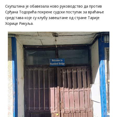
Скупштина је обавезала ново руководство да против
Срђана Тодорића покрене судски поступак за враћање
средстава које су клубу завештане од стране Тарије
Хорице Рикуља.