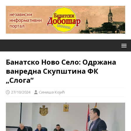
Банатско Ново Село: Одржана
ванредна Скупштина ФК
„Слога“
27/10/2024
Синиша Којић