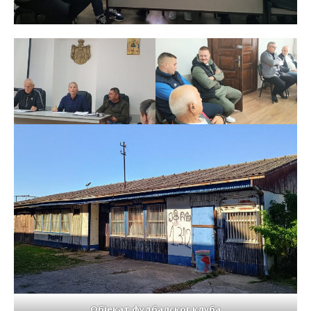
Објекат фудбалског клуба