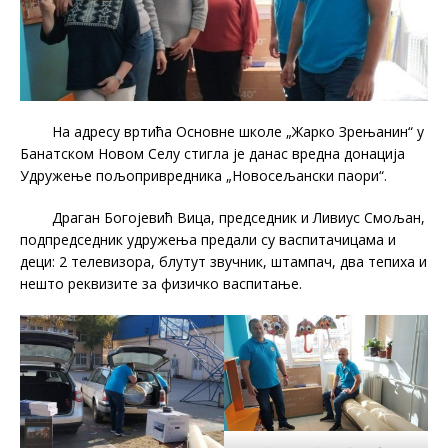
На адресу вртића Основне школе „Жарко Зрењанин“ у
Банатском Новом Селу стигла је данас вредна донација
Удружење пољопривредника „Новосељански паори“.
Драган Богојевић Вица, председник и Ливиус Смољан,
подпредседник удружења предали су васпитачицама и
деци: 2 телевизора, блутут звучник, штампач, два тепиха и
нешто реквизите за физичко васпитање.