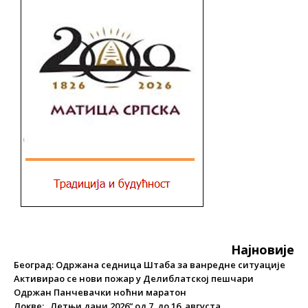
Најновије
Београд: Одржана седница Штаба за ванредне ситуације
Активирао се нови пожар у Делиблатској пешчари
Одржан Панчевачки ноћни маратон
Локве: „Летњи дани 2026“ од 7. до 16. августа