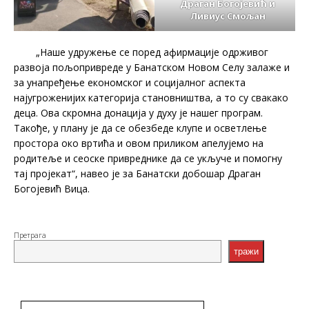
Драган Богојевић и
Ливиус Смољан
„Наше удружење се поред афирмације одрживог
развоја пољопривреде у Банатском Новом Селу залаже и
за унапређење економског и социјалног аспекта
најугроженијих категорија становништва, а то су свакако
деца. Ова скромна донација у духу је нашег програм.
Такође, у плану је да се обезбеде клупе и осветлење
простора око вртића и овом приликом апелујемо на
родитеље и сеоске привреднике да се укључе и помогну
тај пројекат“, навео је за Банатски добошар Драган
Богојевић Вица.
Претрага
тражи