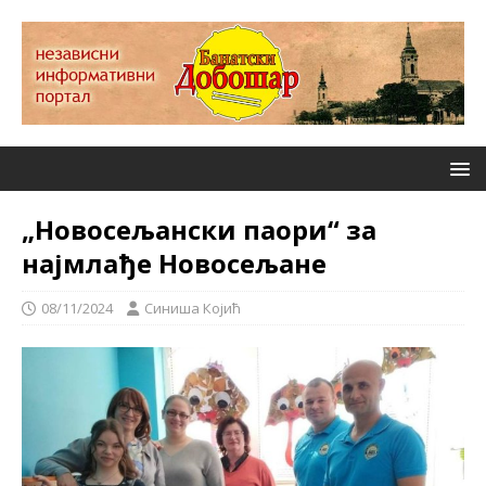
„Новосељански паори“ за
најмлађе Новосељане
08/11/2024
Синиша Којић