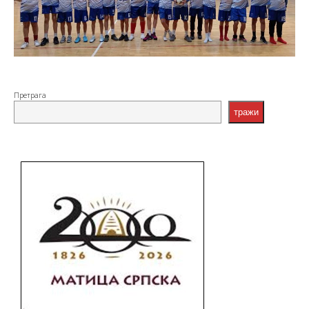
Претрага
тражи