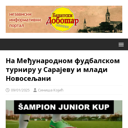
На Међународном фудбалском
турниру у Сарајеву и млади
Новосељани
09/01/2025
Синиша Којић