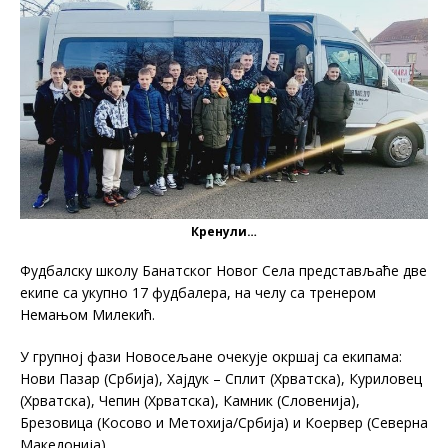
Кренули…
Фудбалску школу Банатског Новог Села представљаће две
екипе са укупно 17 фудбалера, на челу са тренером
Немањом Милекић.
У групној фази Новосељане очекује окршај са екипама:
Нови Пазар (Србија), Хајдук – Сплит (Хрватска), Куриловец
(Хрватска), Чепин (Хрватска), Камник (Словенија),
Брезовица (Косово и Метохија/Србија) и Коервер (Северна
Македонија).