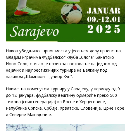
Након убедљивог првог места у јесењем делу првенства,
младим играчима Фудбалског клуба „Слога“ Банатско
Ново Село, стигао је позив за гостовање на једном од
најачих и најпрестижнијих турнира на Балкану под
називом „Шампион – Јуниор Куп“.
Наиме, на поменутом турниру у Сарајеву, у периоду од 9.
до 12. јануара, фудбалску вештину одмериће преко 500
тимова (свих генерација) из Босне и Херцеговине,
Републике Српске, Србије, Хрватске, Словеније, Црне Горе
и Северне Македоније.