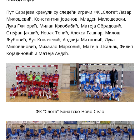
Пут Сарајева кренули су следећи играчи ФК „Слоге“: Лазар
Милошевић, Константин Јованов, Младен Милошевски,
Лука Глигорић, Милан Кркобабић, Матеја Обрадовић,
Стефан Јакшић, Новак Топић, Алекса Гашпар, Милош
Љубовић, Вук Ковачевић, Андрија Митровић, Лука
Миловановић, Михаило Марковић, Матеја Шкаљак, Филип
Којадиновић и Матеја Андић.
ФК “Слога” Банатско Ново Село