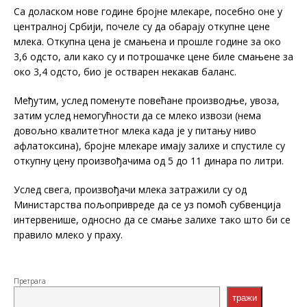
Са доласком нове године бројне млекаре, посебно оне у
централној Србији, почеле су да обарају откупне цене
млека. Откупна цена је смањена и прошле године за око
3,6 одсто, али како су и потрошачке цене биле смањене за
око 3,4 одсто, био је остварен некакав баланс.
Међутим, услед поменуте повећане производње, увоза,
затим услед немогућности да се млеко извози (нема
довољно квалитетног млека када је у питању ниво
афлатоксина), бројне млекаре имају залихе и спустиле су
откупну цену произвођачима од 5 до 11 динара по литри.
Услед свега, произвођачи млека затражили су од
Министарства пољопривреде да се уз помоћ субвенција
интервенише, односно да се смање залихе тако што би се
правило млеко у праху.
Претрага
тражи