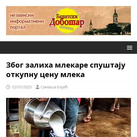
Због залиха млекаре спуштају
откупну цену млека
12/01/2025
Синиша Којић