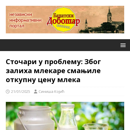
Сточари у проблему: Због
залиха млекаре смањиле
откупну цену млека
21/01/2025
Синиша Којић