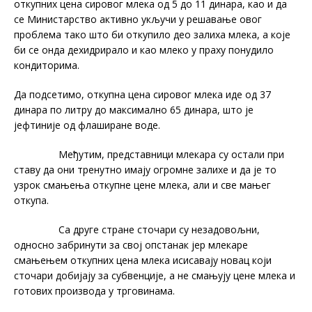
откупних цена сировог млека од 5 до 11 динара, као и да
се Министарство активно укључи у решавање овог
проблема тако што би откупило део залиха млека, а које
би се онда дехидрирало и као млеко у праху понудило
кондиторима.
Да подсетимо, откупна цена сировог млека иде од 37
динара по литру до максимално 65 динара, што је
јефтиније од флаширане воде.
Међутим, представници млекара су остали при
ставу да они тренутно имају огромне залихе и да је то
узрок смањења откупне цене млека, али и све мањег
откупа.
Са друге стране сточари су незадовољни,
односно забринути за свој опстанак јер млекаре
смањењем откупних цена млека исисавају новац који
сточари добијају за субвенције, а не смањују цене млека и
готових производа у трговинама.