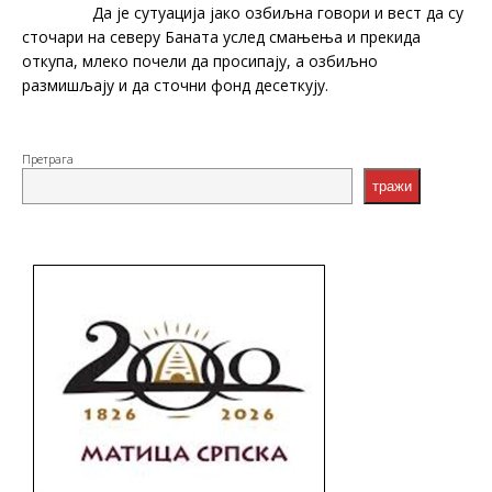
Да је сутуација јако озбиљна говори и вест да су
сточари на северу Баната услед смањења и прекида
откупа, млеко почели да просипају, а озбиљно
размишљају и да сточни фонд десеткују.
Претрага
тражи