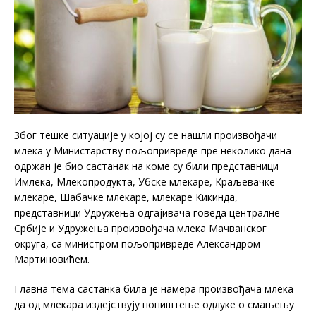
Због тешке ситуације у којој су се нашли произвођачи
млека у Министарству пољопривреде пре неколико дана
одржан је био састанак на коме су били представници
Имлека, Млекопродукта, Убске млекаре, Краљевачке
млекаре, Шабачке млекаре, млекаре Кикинда,
представници Удружења одгајивача говеда централне
Србије и Удружења произвођача млека Мачванског
округа, са министром пољопривреде Александром
Мартиновићем.
Главна тема састанка била је намера произвођача млека
да од млекара издејствују поништење одлуке о смањењу