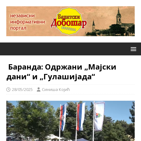
Баранда: Одржани „Мајски
дани“ и „Гулашијада“
28/05/2025
Синиша Којић