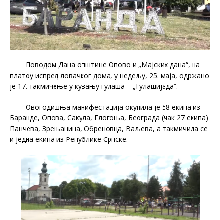
Поводом Дана општине Опово и „Мајских дана“, на
платоу испред ловачког дома, у недељу, 25. маја, одржано
је 17. такмичење у кувању гулаша – „Гулашијада“.
Овогодишња манифестација окупила је 58 екипа из
Баранде, Опова, Сакула, Глогоња, Београда (чак 27 екипа)
Панчева, Зрењанина, Обреновца, Ваљева, а такмичила се
и једна екипа из Републике Српске.