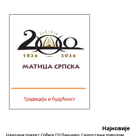
Најновије
Народни покрет Србије ГО Панчево: Саопштење поводом