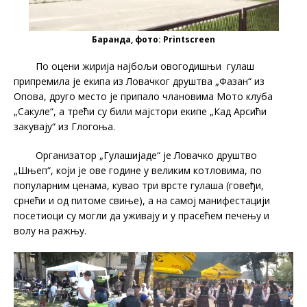
Баранда, фото: Printscreen
По оцени жирија најбољи овогодишњи гулаш
припремила је екипа из Ловачког друштва „Фазан“ из
Опова, друго место је припало члановима Мото клуба
„Сакуле“, а трећи су били мајстори екипе „Кад Арсићи
закувају“ из Глогоња.
Организатор „Гулашијаде“ је Ловачко друштво
„Шњеп“, који је ове године у великим котловима, по
популарним ценама, кувао три врсте гулаша (говеђи,
срнећи и од питоме свиње), а на самој манифестацији
посетиоци су могли да уживају и у прасећем печењу и
волу на ражњу.