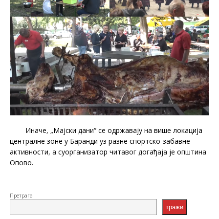
Иначе, „Мајски дани“ се одржавају на више локација
централне зоне у Баранди уз разне спортско-забавне
активности, а суорганизатор читавог догађаја је општина
Опово.
Претрага
тражи