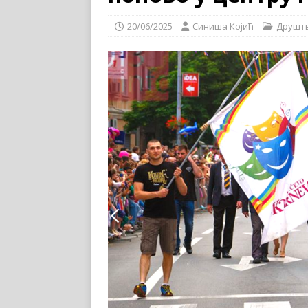
20/06/2025
Синиша Којић
Друшт