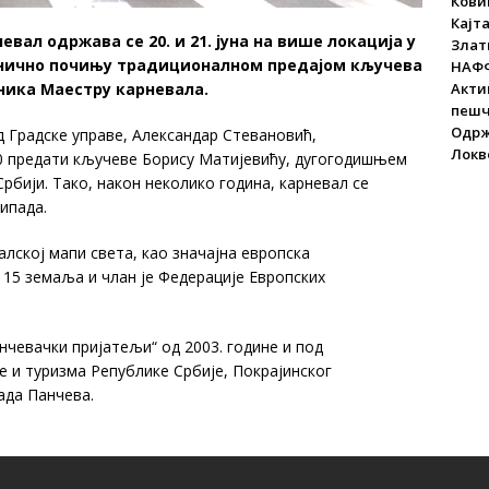
Ковин
Кајт
л одржава се 20. и 21. јуна на више локација у
Злат
ванично почињу традиционалном предајом кључева
НАФФ
Акти
ника Маестру карневала.
пеш
Одрж
ед Градске управе, Александар Стевановић,
Локве
30 предати кључеве Борису Матијевићу, дугогодишњем
рбији. Тако, након неколико година, карневал се
рипада.
алској мапи света, као значајна европска
 15 земаља и члан је Федерације Европских
чевачки пријатељи“ од 2003. године и под
и туризма Републике Србије, Покрајинског
ада Панчева.