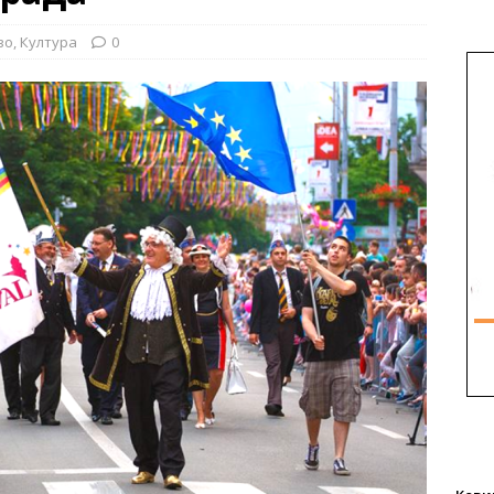
во
,
Култура
0