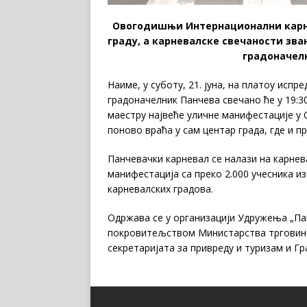
Овогодишњи Интернационални карнева
граду, а карневалске свечаности з
градоначел
Наиме, у суботу, 21. јуна, на платоу испр
градоначелник Панчева свечано ће у 19:
маестру највеће уличне манифестације у С
поново враћа у сам центар града, где и п
Панчевачки карневал се налази на карнев
манифестација са преко 2.000 учесника из
карневалских градова.
Одржава се у организацији Удружења „Пан
покровитељством Министарства трговине 
секретаријата за привреду и туризам и Гр