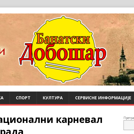
КА
СПОРТ
КУЛТУРА
СЕРВИСНЕ ИНФОРМАЦИЈЕ
ационални карневал
Претр
града