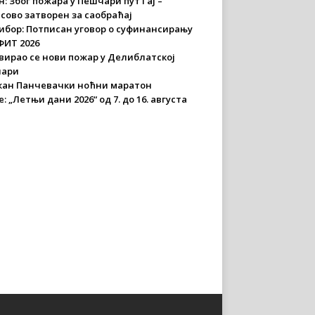
: Због пожара у Пешчари пут Гај –
асово затворен за саобраћај
ибор: Потписан уговор о суфинансирању
ИТ 2026
вирао се нови пожар у Делиблатској
чари
ан Панчевачки ноћни маратон
: „Летњи дани 2026“ од 7. до 16. августа