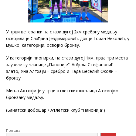
У трци ветеранки на стази дугој 2км сребрну медаљу
освојила је Слађана Јездимировић, док је Горан Николић, у
мушкој категорији, освојио бронзу.
У категорији пионирки, на стази дугој 1км, прва три места
заузеле су чланице „Паноније“: Анђела Стефановић –
злато, Уна Алтхајм – сребро и Нада Веселић Околи –
бронзу.
Миња Алтхајм је у трци атлетских школица А освојио
бронзану медаљу.
(Банатски добошар / Атлетски клуб “Панонија”)
Претрага