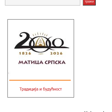
тражи