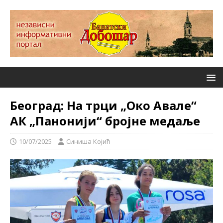
Београд: На трци „Око Авале“
АК „Панонији“ бројне медаље
10/07/2025
Синиша Којић