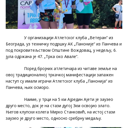
У организацији Атлетског клуба „Ветеран“ из
Београда, уз техничку подршку АК „Паноније“ из Панчева и
под покровитељством Општине Вождовац, у недељу, 6.
јула одржана је 47. „Трка око Авале“.
Поред бројних атлетичара из читаве земље на
овој традиционалној тркачкој манифестацији запажен
наступ су имали играчи Атлетског клуба „Панонија“ из
Панчева, њих осморо.
Наиме, у трци на 5 км Ајредин Ајети је заузео
друго место, док је на стази дугој 3км освојио злато.
Његов клупски колега Мирко Станковић, на истој стази
заузео је друго место, односно сребрну медаљу.