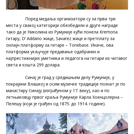
Поред медаља организатори су за прва три
места у свакој категорији обезбедили и друге награде
тако да је Николина из Румуније кући понела Kremona
гитару, D’ Addario жице, Savarez жице и претплату за
онлајн платформу за гитаре – Tonebase. Иначе, ова
платформа укључује предавање одабраних и
најпрестижнијих уметника и педагога на гитари из читавог
света и кошта 299 долара.
Синај је град у средишњем делу Румуније, у
покрајини Влашкој и осим музичке традиције познат је по
манастиру Синају (изграђеном у 17. веку), као и по
летњиковцу првог краља Румуније Карла Хоенцолерна –
Пелешу (који је грађен од 1875. до 1914. године).