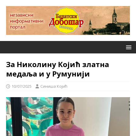
За Николину Којић златна
медаља и у Румунији
10/07/2025
Синиша Којић