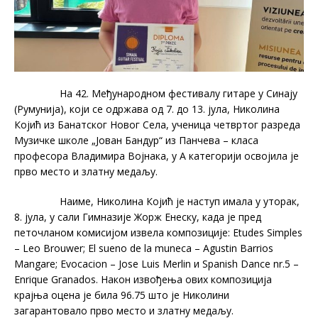
На 42. Међународном фестивалу гитаре у Синају
(Румунија), који се одржава од 7. до 13. јула, Николина
Којић из Банатског Новог Села, ученица четвртог разреда
Музичке школе „Јован Бандур“ из Панчева – класа
професора Владимира Војнака, у А категорији освојила је
прво место и златну медаљу.
Наиме, Николина Којић је наступ имала у уторак,
8. јула, у сали Гимназије Жорж Енеску, када је пред
петочланом комисијом извела композиције: Etudes Simples
– Leo Brouwer; El sueno de la muneca – Agustin Barrios
Mangare; Evocacion – Jose Luis Merlin и Spanish Dance nr.5 –
Enrique Granados. Након извођења ових композиција
крајња оцена је била 96.75 што је Николини
загарантовало прво место и златну медаљу.