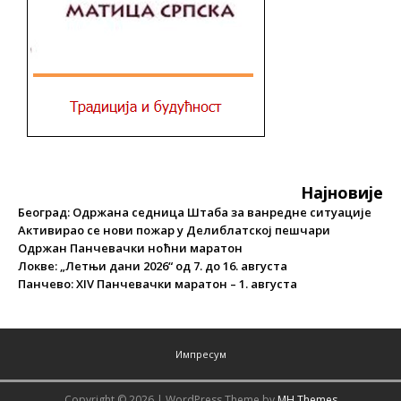
Најновије
Београд: Одржана седница Штаба за ванредне ситуације
Активирао се нови пожар у Делиблатској пешчари
Одржан Панчевачки ноћни маратон
Локве: „Летњи дани 2026“ од 7. до 16. августа
Панчево: XIV Панчевачки маратон – 1. августа
Импресум
Copyright © 2026 | WordPress Theme by
MH Themes