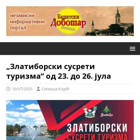
„Златиборски сусрети
туризма“ од 23. до 26. јула
19/07/2025
Синиша Којић