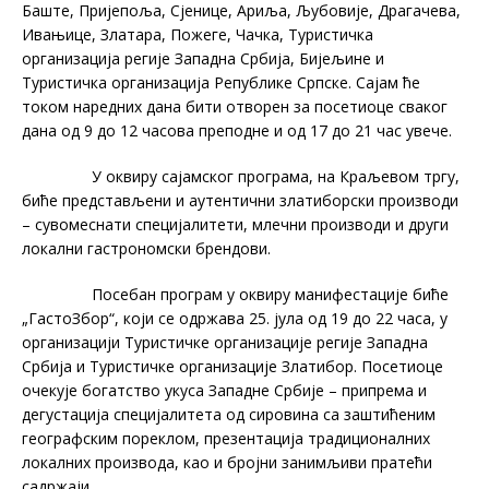
Баште, Пријепоља, Сјенице, Ариља, Љубовије, Драгачева,
Ивањице, Златара, Пожеге, Чачка, Туристичка
организација регије Западна Србија, Бијељине и
Туристичка организација Републике Српске. Сајам ће
током наредних дана бити отворен за посетиоце сваког
дана од 9 до 12 часова преподне и од 17 до 21 час увече.
У оквиру сајамског програма, на Краљевом тргу,
биће представљени и аутентични златиборски производи
– сувомеснати специјалитети, млечни производи и други
локални гастрономски брендови.
Посебан програм у оквиру манифестације биће
„ГастоЗбор“, који се одржава 25. јула од 19 до 22 часа, у
организацији Туристичке организације регије Западна
Србија и Туристичке организације Златибор. Посетиоце
очекује богатство укуса Западне Србије – припрема и
дегустација специјалитета од сировина са заштићеним
географским пореклом, презентација традиционалних
локалних производа, као и бројни занимљиви пратећи
садржаји.