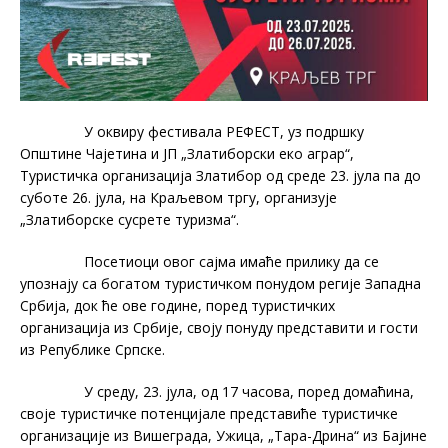
У оквиру фестивала РЕФЕСТ, уз подршку
Општине Чајетина и ЈП „Златиборски еко аграр“,
Туристичка организација Златибор од среде 23. јула па до
суботе 26. јула, на Краљевом тргу, организује
„Златиборске сусрете туризма“.
Посетиоци овог сајма имаће прилику да се
упознају са богатом туристичком понудом регије Западна
Србија, док ће ове године, поред туристичких
организација из Србије, своју понуду представити и гости
из Републике Српске.
У среду, 23. јула, од 17 часова, поред домаћина,
своје туристичке потенцијале представиће туристичке
организације из Вишеграда, Ужица, „Тара-Дрина“ из Бајине