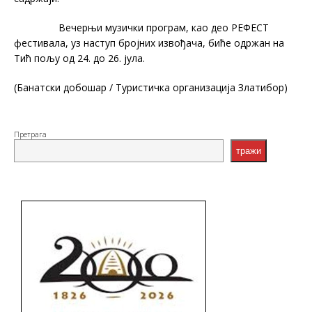
Вечерњи музички програм, као део РЕФЕСТ
фестивала, уз наступ бројних извођача, биће одржан на
Тић пољу од 24. до 26. јула.
(Банатски добошар / Туристичка организација Златибор)
Претрага
тражи