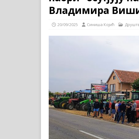
Владимира Виш
20/09/2025
Синиша Којић
Друшт