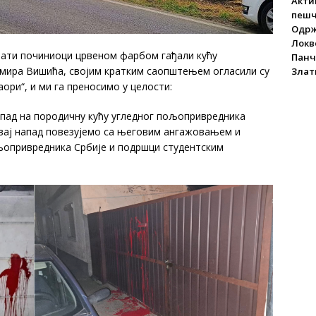
Акти
пеш
Одрж
Локве
и починиоци црвеном фарбом гађали кућу
Панч
мира Вишића, својим кратким саопштењем огласили су
Злат
ри“, и ми га преносимо у целости:
д на породичну кућу угледног пољопривредника
вај напад повезујемо са његовим ангажовањем и
љопривредника Србије и подршци студентским