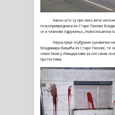
Након што су пре неко вече непознат
пољопривредника из Старе Пазове Влади
се и чланови Удружења „Новосељански пао
Најоштрије осуђујемо кукавички напа
Владимира Вишића из Старе Пазове, те о
чланством у Иницијативи за опстанак по
протестима.