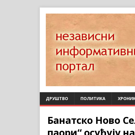
ДРУШТВО
ПОЛИТИКА
ХРОНИ
Банатско Ново С
паори“ осуђују н