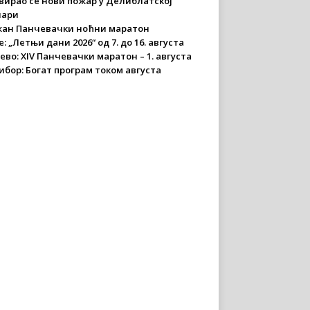
вирао се нови пожар у Делиблатској
чари
ан Панчевачки ноћни маратон
: „Летњи дани 2026“ од 7. до 16. августа
ево: XIV Панчевачки маратон – 1. августа
ибор: Богат програм током августа