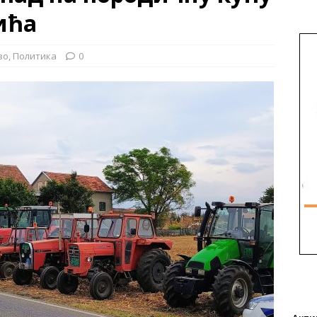
ића
во
,
Политика
0