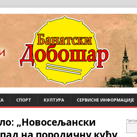
КА
СПОРТ
КУЛТУРА
СЕРВИСНЕ ИНФОРМАЦИЈЕ
ело: „Новосељански
Претр
апад на породичну кућу