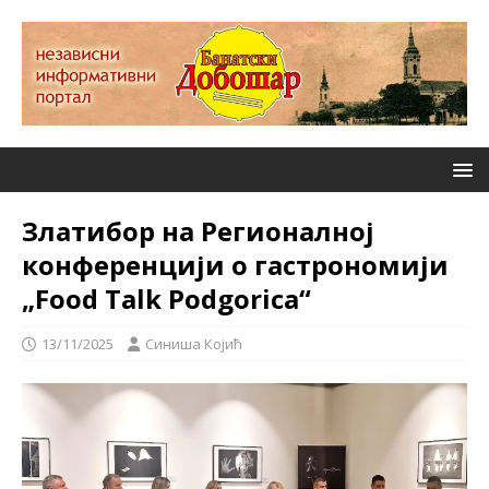
Златибор на Регионалној
конференцији о гастрономији
„Food Talk Podgorica“
13/11/2025
Синиша Којић