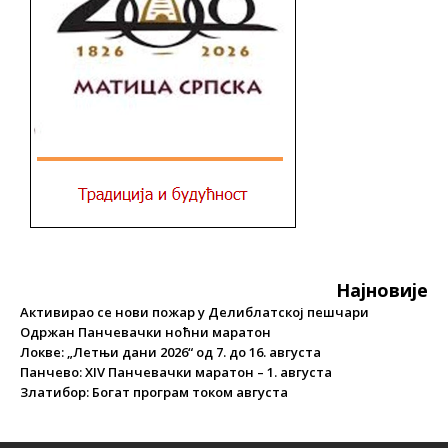
Најновије
Активирао се нови пожар у Делиблатској пешчари
Одржан Панчевачки ноћни маратон
Локве: „Летњи дани 2026“ од 7. до 16. августа
Панчево: XIV Панчевачки маратон – 1. августа
Златибор: Богат програм током августа