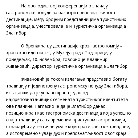
На овогодишњој конференцији о значају
гастрономске понуде за развој и препознатљивост
дестинације, међу бројним представницима туристичких
организација, учествовала је и Туристичка организација
Златибор.
О брендирању дестинације кроз гастрономију –
храна као идентитет, у Музеју града Подгорице, у
понедељак, 10. новембра, говорио је Владимир
Живановић, директор Туристичке организације Златибор.
Живановић је током излагања представио богату
традицију и јединствену гастрономску понуду Златибора,
истакавши да је управо храна један од
најпрепознатљивијих сегмената туристичког идентитета
ове планине. Нагласио је да је Златибор данас
позициониран као гастрономска дестинација која успешно
спаја традицију са савременим приступом гастрономији,
стварајући аутентичне укусе који прате светске трендове,
а истовремено чувају дух и препознатљивост овог краја.