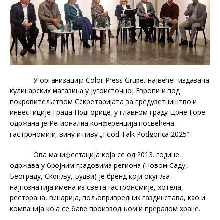
У организацији Color Press Grupe, највећег издавача
кулинарских магазина у југоисточној Европи и под
покровитељством Секретаријата за предузетништво и
инвестиције Града Подгорице, у главном граду Црне Горе
одржана је Регионална конференција посвећена
гастрономији, вину и пиву „Food Talk Podgorica 2025“.
Ова манифестација која се од 2013. године
одржава у бројним градовима региона (Новом Саду,
Београду, Скопљу, Будви) је бренд који окупља
најпознатија имена из света гастрономије, хотела,
ресторана, винарија, пољопривредних газдинстава, као и
компанија која се баве производњом и прерадом хране.