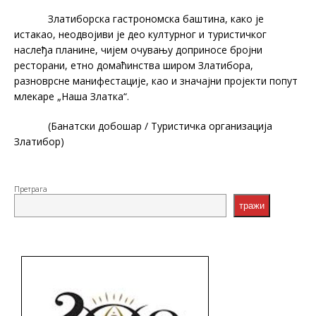
Златиборска гастрономска баштина, како је
истакао, неодвојиви је део културног и туристичког
наслеђа планине, чијем очувању доприносе бројни
ресторани, етно домаћинства широм Златибора,
разноврсне манифестације, као и значајни пројекти попут
млекаре „Наша Златка“.
(Банатски добошар / Туристичка организација
Златибор)
Претрага
тражи