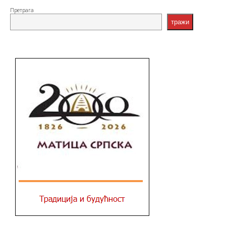
Претрага
тражи