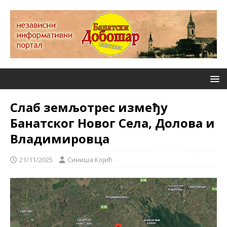
Слаб земљотрес између
Банатског Новог Села, Долова и
Владимировца
21/11/2025
Синиша Којић