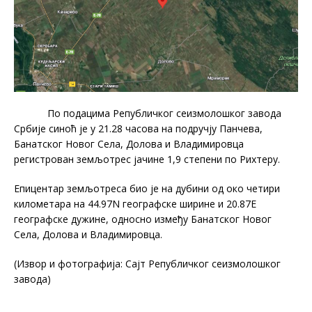
По подацима Републичког сеизмолошког завода
Србије синоћ је у 21.28 часова на подручју Панчева,
Банатског Новог Села, Долова и Владимировца
регистрован земљотрес јачине 1,9 степени по Рихтеру.
Епицентар земљотреса био је на дубини од око четири
километара на 44.97N географске ширине и 20.87E
географске дужине, односно између Банатског Новог
Села, Долова и Владимировца.
(Извор и фотографија: Сајт Републичког сеизмолошког
завода)