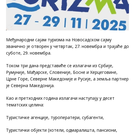
Међународни сајам туризма на Новосадском сајму
званично је отворен у четвртак, 27. новембра и трајаће до
суботе, 29. новембра.
Током три дана представиће се излагачи из Србије,
Румуније, Мађарске, Словеније, Босне и Херцеговине,
Црне Горе, Северне Македоније и Русије, а земља партнер
је Северна Македонија.
Као и претходних година излагачи наступају у десет
тематских целина:
Туристичке агенције, туроператери, субагенти,
Туристички објекти (хотели, одмаралишта, пансиони,