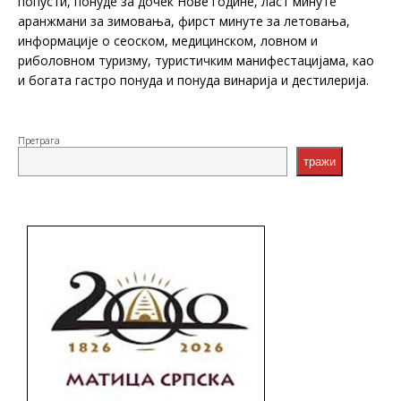
попусти, понуде за дочек Нове године, ласт минуте
аранжмани за зимовања, фирст минуте за летовања,
информације о сеоском, медицинском, ловном и
риболовном туризму, туристичким манифестацијама, као
и богата гастро понуда и понуда винарија и дестилерија.
Претрага
тражи