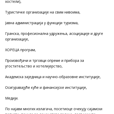
хостели),
Туристичке организације на свим нивоима,
Јавна администрација у функцији туризма,
Гранска, професионална удружења, асоцијације и друге
организације,
ХОРЕЦА програм,
Произвођачи и трговци опреме и прибора за
угоститељство и хотелијерство,
Академска заједница и научно-образовне институције,
Осигуравајуће куће и финансијске институције,
Медији.
По најави многих излагача, посетиоце очекују сајамски