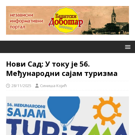
Нови Сад: У току је 56.
Међународни сајам туризма
28/11/2025
Синиша Којић