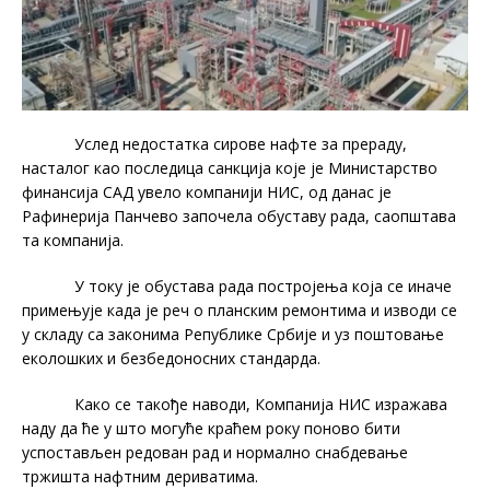
Услед недостатка сирове нафте за прераду,
насталог као последица санкција које је Министарство
финансија САД увело компанији НИС, од данас је
Рафинерија Панчево започела обуставу рада, саопштава
та компанија.
У току је обустава рада постројења која се иначе
примењује када је реч о планским ремонтима и изводи се
у складу са законима Републике Србије и уз поштовање
еколошких и безбедоносних стандарда.
Како се такође наводи, Компанија НИС изражава
наду да ће у што могуће краћем року поново бити
успостављен редован рад и нормално снабдевање
тржишта нафтним дериватима.