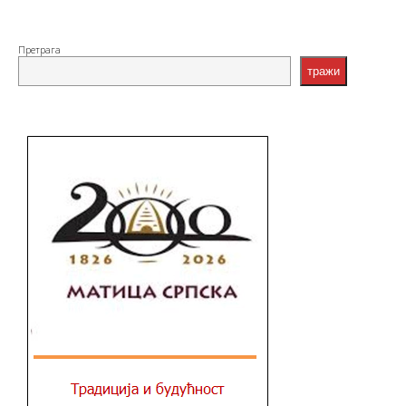
Претрага
тражи