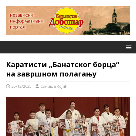
Каратисти „Банатског борца“
на завршном полагању
25/12/2025
Синиша Којић