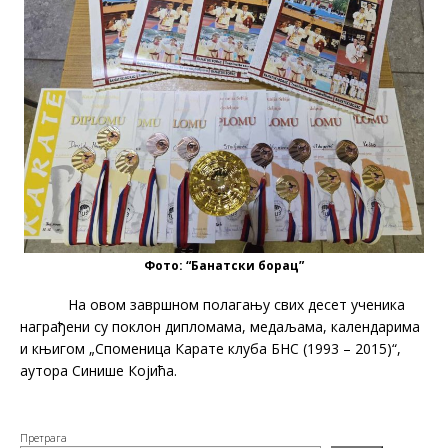
Фото: “Банатски борац”
На овом завршном полагању свих десет ученика
награђени су поклон дипломама, медаљама, календарима
и књигом „Споменица Карате клуба БНС (1993 – 2015)“,
аутора Синише Којића.
Претрага