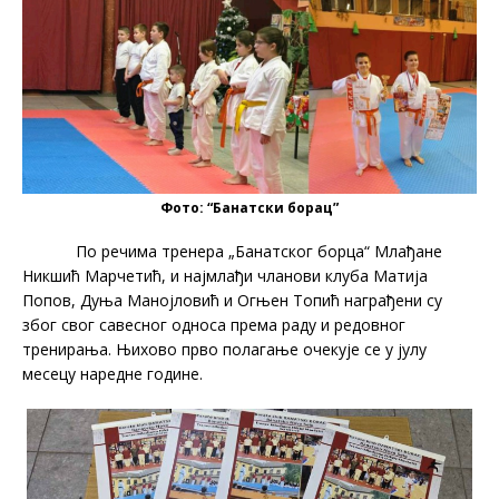
Фото: “Банатски борац”
По речима тренера „Банатског борца“ Млађане
Никшић Марчетић, и најмлађи чланови клуба Матија
Попов, Дуња Манојловић и Огњен Топић награђени су
због свог савесног односа према раду и редовног
тренирања. Њихово прво полагање очекује се у јулу
месецу наредне године.