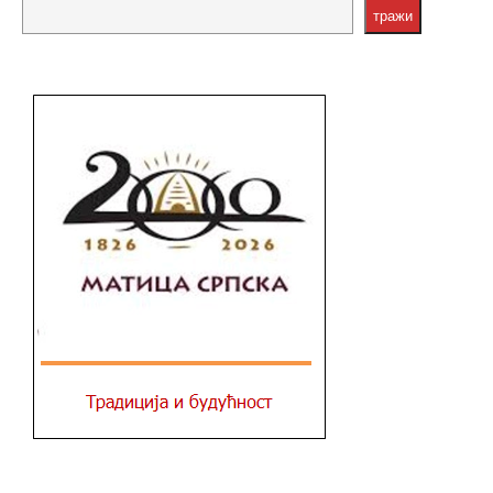
тражи