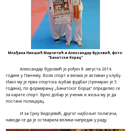
Млађана Никшић Марчетић и Александар Вујковић, фото:
“Банатски борац”
Александар Вујковић је рођен 8. августа 2014.
године у Панчеву. Воли спорт и веома је активан у клубу.
Иако му је прва спортска љубав фудбал (тренирао је 5
година), по формирању „Банатског борца“ определио се
за карате спорт. Врло добар је ученик и жеља му је да
постане полицајац.
И за Срну Видојевић, другог најбољег полагача,
наводи се да је остварила велики напредак у раду.