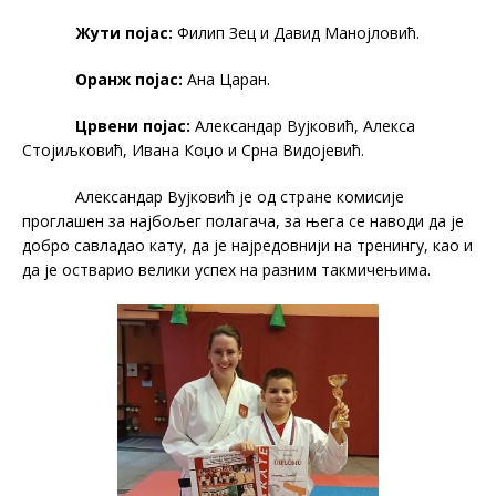
Жути појас:
Филип Зец и Давид Манојловић.
Оранж појас:
Ана Царан.
Црвени појас:
Александар Вујковић, Алекса
Стојиљковић, Ивана Коџо и Срна Видојевић.
Александар Вујковић је од стране комисије
проглашен за најбољег полагача, за њега се наводи да је
добро савладао кату, да је најредовнији на тренингу, као и
да је остварио велики успех на разним такмичењима.