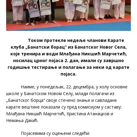
Током протекле недеље чланови Карате
клуба „Банатски борац“ из Банатског Новог Села,
које тренира и води Млађана Никшић Марчетић,
носилац црног појаса 2. дан, имали су завршно
годишње тестирање и полагање за неки од карате
појаса.
Наиме, у понедељак, 22. децембра, у холу основне
школе у Банатском Новом Селу, млади полагачи из
„Банатског борца“ своје стечено знање и савладане
карате вештине показали су пред комисијом у саставу:
Млађана Никшић Марчетић, Христина Атанацков и
Немања Дакић.
Појасевима су оцењени следећи: