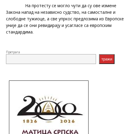
На протесту се могло чути да су ове измене
Закона напад на независно судство, на самосталне и
слободне тужиоце, а све упркос предлозима из Европске
уније да се они ревидирају и усагласе са европским
стандардима.
Претрага
тражи