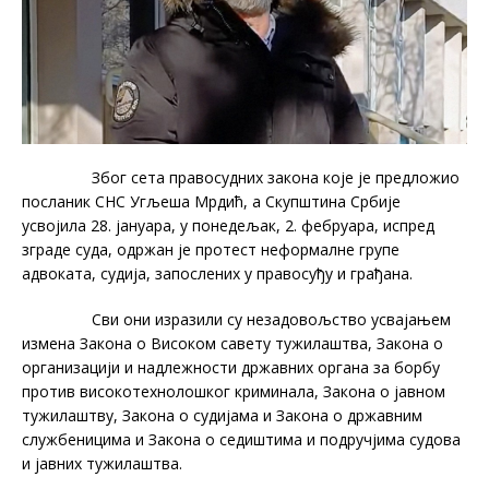
Због сета правосудних закона које је предложио
посланик СНС Угљеша Мрдић, а Скупштина Србије
усвојила 28. јануара, у понедељак, 2. фебруара, испред
зграде суда, одржан је протест неформалне групе
адвоката, судија, запослених у правосуђу и грађана.
Сви они изразили су незадовољство усвајањем
измена Закона о Високом савету тужилаштва, Закона о
организацији и надлежности државних органа за борбу
против високотехнолошког криминала, Закона о јавном
тужилаштву, Закона о судијама и Закона о државним
службеницима и Закона о седиштима и подручјима судова
и јавних тужилаштва.