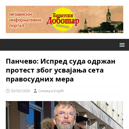
Панчево: Испред суда одржан
протест због усвајања сета
правосудних мера
03/02/2026
Синиша Којић