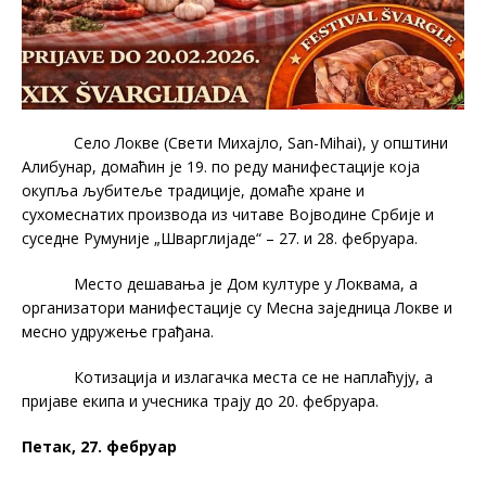
Село Локве (Свети Михајло, San-Mihai), у општини
Алибунар, домаћин је 19. по реду манифестације која
окупља љубитеље традиције, домаће хране и
сухомеснатих производа из читаве Војводине Србије и
суседне Румуније „Шварглијаде“ – 27. и 28. фебруара.
Место дешавања је Дом културе у Локвама, а
организатори манифестације су Месна заједница Локве и
месно удружење грађана.
Котизација и излагачка места се не наплаћују, а
пријаве екипа и учесника трају до 20. фебруара.
Петак, 27. фебруар