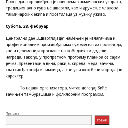
Првог дана предвиђена је припрема такмичарских узорака,
традиционално кување шваргли, као и дружење чланова
такмичарских екипа и посетилаца уз музику уживо.
Субота, 28. фебруар
Централни дан „Шварглијаде“ намењен је излагачима и
професионалним произвођачима сухомеснатих производа,
као и церемонији проглашења победника и додели
награда. Такође, у пропратном програму планира се сајам
јечма, презентација вина, ракија, сирева, меда, зачина,
слатких ђаконија и зимница, а све уз изложбени и продајни
карактер.
По најави организатора, читав догађај биће
зачињен тамбурашима и фолклорним програмом.
Претрага
тражи