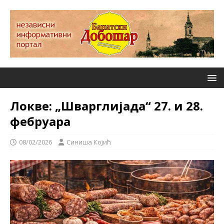
Локве: „Шварглијада“ 27. и 28.
фебруара
08/02/2026
Синиша Којић