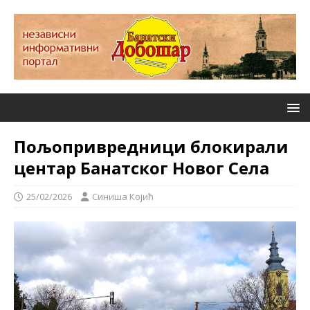
Пољопривредници блокирали
центар Банатског Новог Села
25/02/2026
Синиша Којић