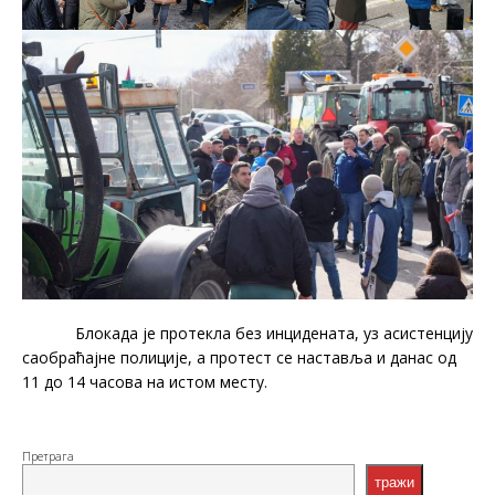
Блокада је протекла без инцидената, уз асистенцију
саобраћајне полиције, а протест се наставља и данас од
11 до 14 часова на истом месту.
Претрага
тражи