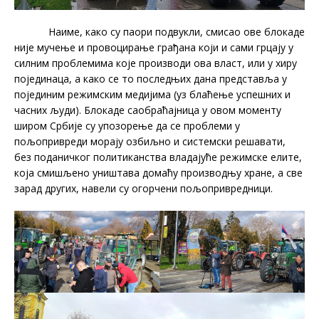
Наиме, како су паори подвукли, смисао ове блокаде
није мучење и провоцирање грађана који и сами грцају у
силним проблемима које производи ова власт, или у хиру
појединаца, а како се то последњих дана представља у
појединим режимским медијима (уз блаћење успешних и
часних људи). Блокаде саобраћајница у овом моменту
широм Србије су упозорење да се проблеми у
пољопривреди морају озбиљно и системски решавати,
без поданичког политиканства владајуће режимске елите,
која смишљено уништава домаћу производњу хране, а све
зарад других, навели су огорчени пољопривредници.