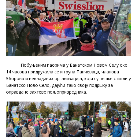
Побуњеним паорима у Банатском Новом Селу око
14 часова придружила се и група Панчеваца, чланова
Зборова и невладиних организација, који су пешке стигли у
Банатско Ново Село, дајући тако своју подршку за
оправдане захтеве пољопривредника.