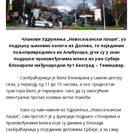
Чланови Удружења „Новосељански паори“, уз
подршку њихових колега из Долова, те појединих
пољопривредника из Алибунара, јуче су у знак
подршке произвођачима млека из уже Србије
блокирали међународни пут Београд – Темишвар.
Саобраћајница је била блокирана у самом центру
села, у периоду од 11 до 15 часова, а око тридесетак
трактора било је паркирано тако да су омогућили
евентуални пролаз колима хитне помоћи.
Како су нам навели из Удружења „Новосељански
паори“, сам протест је у функцији подршке сточарима и
произвођачима млека који су данима у блокади
саобраћајница у појединим деловима Србије, а за саму