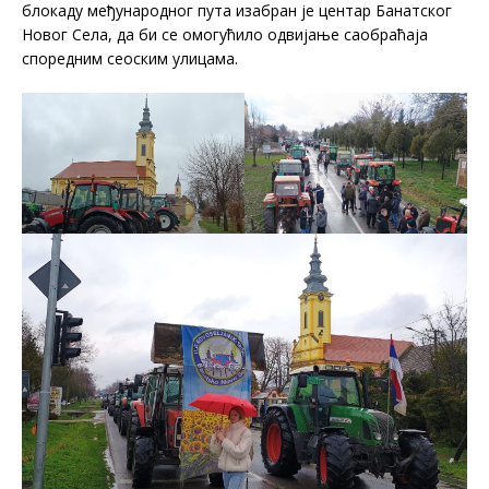
блокаду међународног пута изабран је центар Банатског
Новог Села, да би се омогућило одвијање саобраћаја
споредним сеоским улицама.