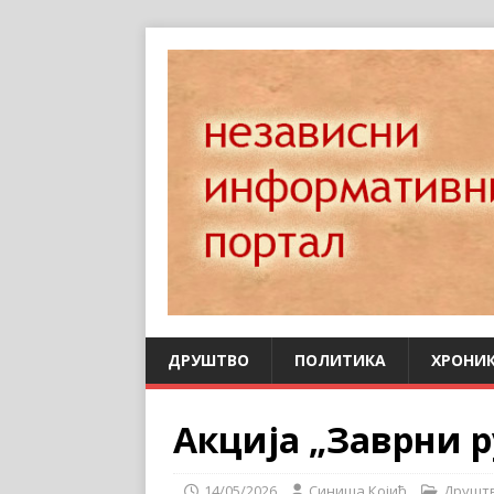
ДРУШТВО
ПОЛИТИКА
ХРОНИ
Акција „Заврни ру
14/05/2026
Синиша Којић
Друшт