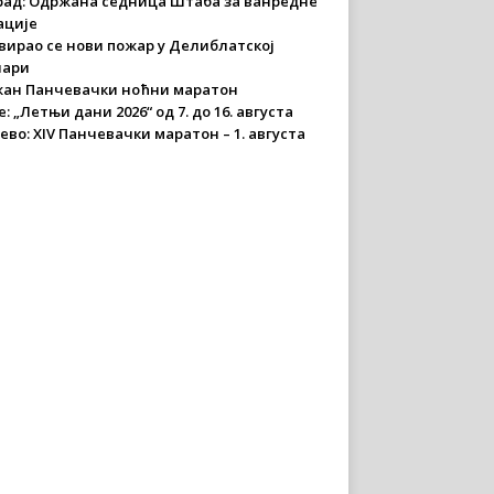
рад: Одржана седница Штаба за ванредне
ације
вирао се нови пожар у Делиблатској
чари
ан Панчевачки ноћни маратон
: „Летњи дани 2026“ од 7. до 16. августа
ево: XIV Панчевачки маратон – 1. августа