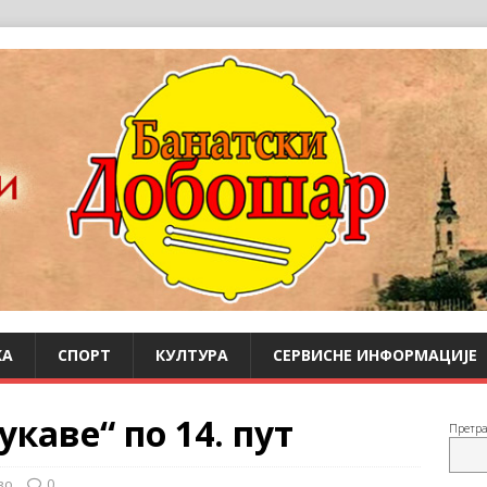
КА
СПОРТ
КУЛТУРА
СЕРВИСНЕ ИНФОРМАЦИЈЕ
каве“ по 14. пут
Претр
во
0