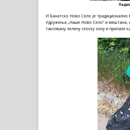
Падин
И Банатско Ново Село је традиционално 
Удружења „Наше Ново Село“ и мештана, ов
такозвану зелену сеоску зону и прилазе 