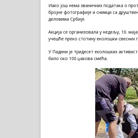
Иако још нема званичних података о про
бројне фотографије и снимци са друштве
деловима Србије.
Акција се организовала у недељу, 10. маја
учешће преко стотину еколошки свесних г
У Падини је тридесет еколошких активиста
било око 100 џакова смећа.