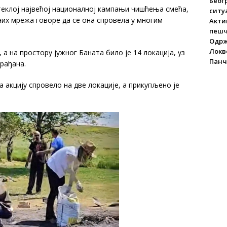
Беог
теклој највећој националној кампањи чишћења смећа,
ситу
них мрежа говоре да се она спровела у многим
Акти
пеш
Одрж
Локве
, а на простору јужног Баната било је 14 локација, уз
Панч
рађана.
 акцију спровело на две локације, а прикупљено је