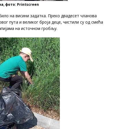
а, фото: Printscreen
било на висини задатка. Преко двадесет чланова
ог пута и великог броја деце, чистили су од смећа
капијама на источном гробљу.