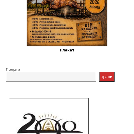
Плакат
Претрага
тражи