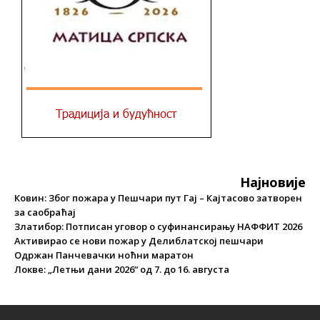
Најновије
Ковин: Због пожара у Пешчари пут Гај – Кајтасово затворен
за саобраћај
Златибор: Потписан уговор о суфинансирању НАФФИТ 2026
Активирао се нови пожар у Делиблатској пешчари
Одржан Панчевачки ноћни маратон
Локве: „Летњи дани 2026“ од 7. до 16. августа