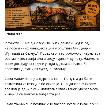
Printscreen
У суботу, 30 маја, Селеуш ће бити домаћин једне од
најпосећенијих манифестација у општини Алибунар –
„Гулашијаде Селеуш“. Поред свог гастрономског карактера
ова манифестација има и своју туристичку ноту. Наиме, на
овом догађају из године у годину долази велики број
посетилаца, чак и из суседне Румуније.
Сама манифестација одржава се по 14. пут, а да би се
такмичили котизација по екипи је 3.000 динара. У склопу
тог новца добија се 2 килограма квалитеног јунећег меса
и мајица са знаком манифестације.
Само такмичење почиње у 10 часова, кување гулаша у 11,