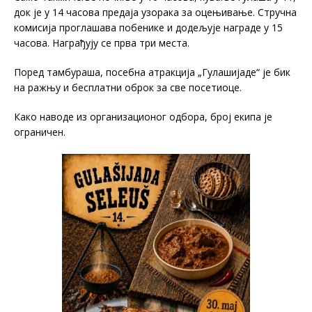
док је у 14 часова предаја узорака за оцењивање. Стручна
комисија проглашава побенике и додељује награде у 15
часова. Награђују се прва три места.
Поред тамбураша, посебна атракција „Гулашијаде“ је бик
на ражњу и бесплатни оброк за све посетиоце.
Како наводе из организационог одбора, број екипа је
ограничен.