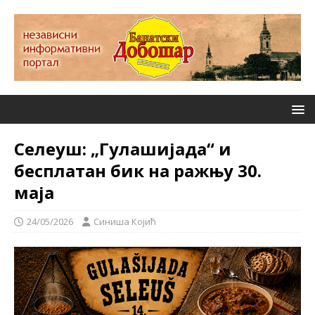
Селеуш: „Гулашијада“ и
бесплатан бик на ражњу 30.
маја
24/05/2026
Синиша Којић