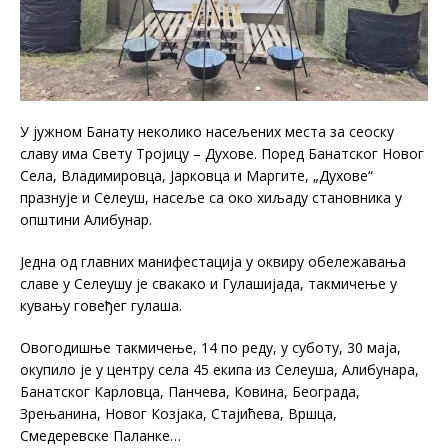
У јужном Банату неколико насељених места за сеоску
славу има Свету Тројицу – Духове. Поред Банатског Новог
Села, Владимировца, Јарковца и Маргите, „Духове“
празнује и Селеуш, насеље са око хиљаду становника у
општини Алибунар.
Једна од главних манифестација у оквиру обележавања
славе у Селеушу је свакако и Гулашијада, такмичење у
кувању говеђег гулаша.
Овогодишње такмичење, 14 по реду, у суботу, 30 маја,
окупило је у центру села 45 екипа из Селеуша, Алибунара,
Банатског Карловца, Панчева, Ковина, Београда,
Зрењанина, Новог Козјака, Стајићева, Вршца,
Смедеревске Паланке…