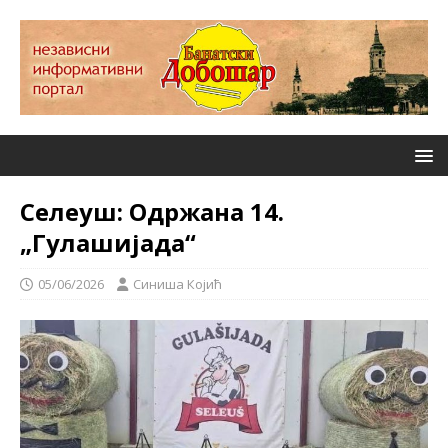
Селеуш: Одржана 14.
„Гулашијада“
05/06/2026
Синиша Којић