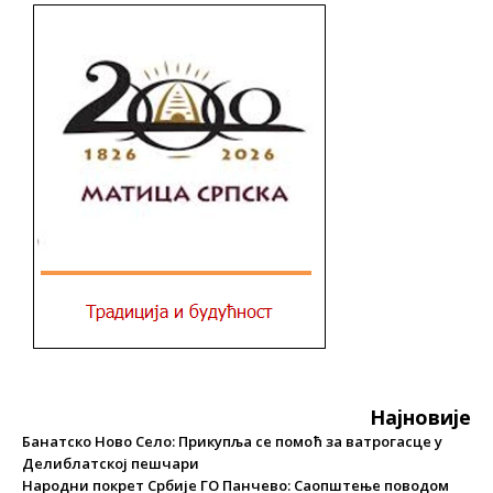
Најновије
Банатско Ново Село: Прикупља се помоћ за ватрогасце у
Делиблатској пешчари
Народни покрет Србије ГО Панчево: Саопштење поводом