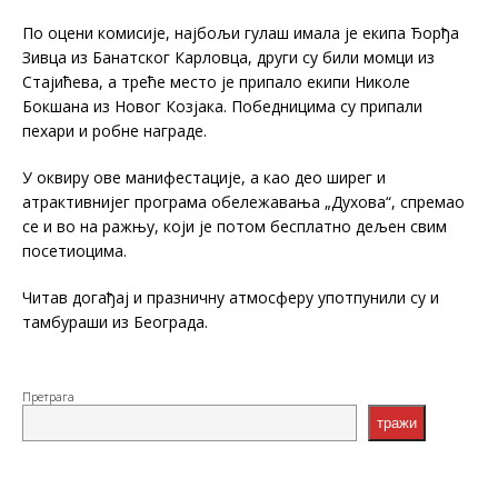
По оцени комисије, најбољи гулаш имала је екипа Ђорђа
Зивца из Банатског Карловца, други су били момци из
Стајићева, а треће место је припало екипи Николе
Бокшана из Новог Козјака. Победницима су припали
пехари и робне награде.
У оквиру ове манифестације, а као део ширег и
атрактивнијег програма обележавања „Духова“, спремао
се и во на ражњу, који је потом бесплатно дељен свим
посетиоцима.
Читав догађај и празничну атмосферу употпунили су и
тамбураши из Београда.
Претрага
тражи