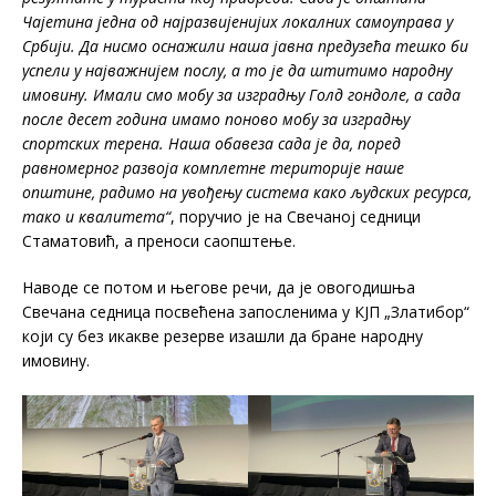
Чајетина једна од најразвијенијих локалних самоуправа у
Србији. Да нисмо оснажили наша јавна предузећа тешко би
успели у најважнијем послу, а то је да штитимо народну
имовину. Имали смо мобу за изградњу Голд гондоле, а сада
после десет година имамо поново мобу за изградњу
спортских терена. Наша обавеза сада је да, поред
равномерног развоја комплетне територије наше
општине, радимо на увођењу система како људских ресурса,
тако и квалитета“
, поручио је на Свечаној седници
Стаматовић, а преноси саопштење.
Наводе се потом и његове речи, да је овогодишња
Свечана седница посвећена запосленима у КЈП „Златибор“
који су без икакве резерве изашли да бране народну
имовину.