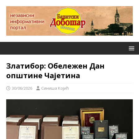
Златибор: Обележен Дан
општине Чајетина
30/06/2026
Синиша Којић