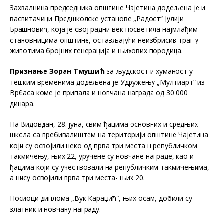
Захвалница председника општине Чајетина додељена је и
васпитачици Предшколске установе „Радост“ Јулији
Брашновић, која је свој радни век посветила најмлађим
становницима општине, остављајући неизбрисив траг у
животима бројних генерација и њихових породица.
Признање Зоран Тмушић
за људскост и хуманост у
тешким временима додељена је Удружењу „Мултиарт“ из
Врбаса коме је припала и новчана награда од 30 000
динара.
На Видовдан, 28. јуна, свим ђацима основних и средњих
школа са пребивалиштем на територији општине Чаjетина
који су освојили неко од прва три места н републичком
такмичењу, њих 22, уручене су новчане награде, као и
ђацима који су учествовали на републичким такмичењима,
а нису освојили прва три места- њих 20.
Носиоци диплома „Вук Караџић“, њих осам, добили су
златник и новчану награду.