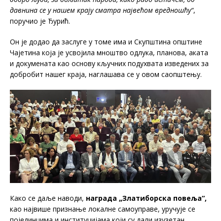
давнина се у нашем крају сматра највећом вредношћу“
,
поручио је Ђурић.
Он је додао да заслуге у томе има и Скупштина општине
Чајетина која је усвојила мноштво одлука, планова, аката
и докумената као основу кључних подухвата изведених за
добробит нашег краја, наглашава се у овом саопштењу.
Како се даље наводи,
награда „Златиборска повеља“,
као највише признање локалне самоуправе, уручује се
појединцима и институцијама који су дали изузетан