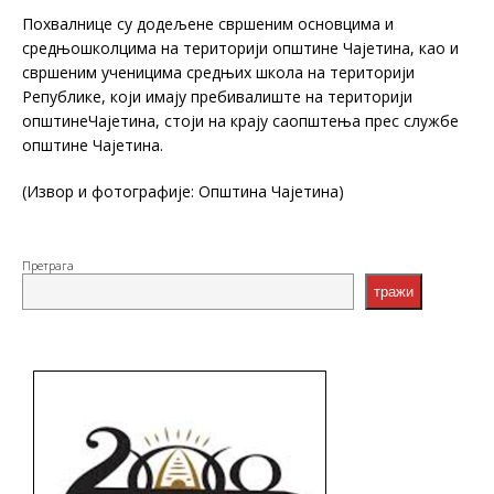
Похвалнице су додељене свршеним основцима и
средњошколцима на териториjи општине Чајетина, као и
свршеним ученицима средњих школа на територији
Републике, који имају пребивалиште на територији
општинеЧајетина, стоји на крају саопштења прес службе
општине Чајетина.
(Извор и фотографије: Општина Чајетина)
Претрага
тражи