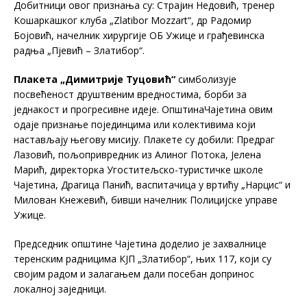
Добитници овог признања су: Страјин Недовић, тренер
Кошаркашког клуба „Zlatibor Mozzart“, др Радомир
Бојовић, начелник хирургије ОБ Ужице и грађевинска
радња „Пјевић – Златибор“.
Плакета „Димитрије Туцовић“
симболизује
посвећеност друштвеним вредностима, борби за
једнакост и прогресивне идеје. ОпштинаЧајетина овим
одаје признање појединцима или колективима који
настављају његову мисију. Плакете су добили: Предраг
Лазовић, пољопривредник из Алиног Потока, Јелена
Марић, директорка Угоститељско-туристичке школе
Чајетина, Драгица Панић, васпитачица у вртићу „Нарцис“ и
Милован Кнежевић, бивши начелник Полицијске управе
Ужице.
Председник општине Чајетина доделио је захвалнице
теренским радницима КЈП „Златибор“, њих 117, који су
својим радом и залагањем дали посебан допринос
локалној заједници.