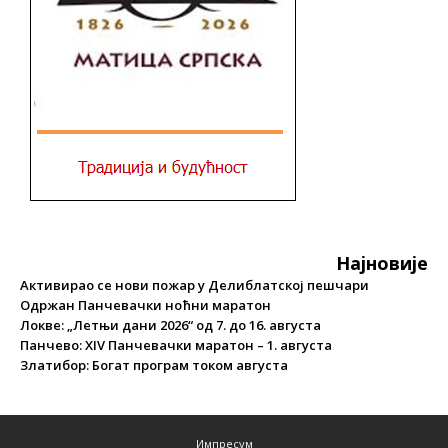
Најновије
Активирао се нови пожар у Делиблатској пешчари
Одржан Панчевачки ноћни маратон
Локве: „Летњи дани 2026“ од 7. до 16. августа
Панчево: XIV Панчевачки маратон – 1. августа
Златибор: Богат програм током августа
Импресум