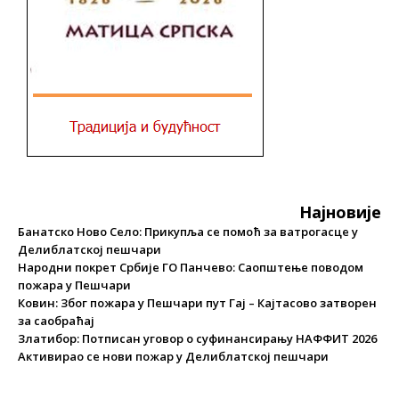
Најновије
Банатско Ново Село: Прикупља се помоћ за ватрогасце у
Делиблатској пешчари
Народни покрет Србије ГО Панчево: Саопштење поводом
пожара у Пешчари
Ковин: Због пожара у Пешчари пут Гај – Кајтасово затворен
за саобраћај
Златибор: Потписан уговор о суфинансирању НАФФИТ 2026
Активирао се нови пожар у Делиблатској пешчари