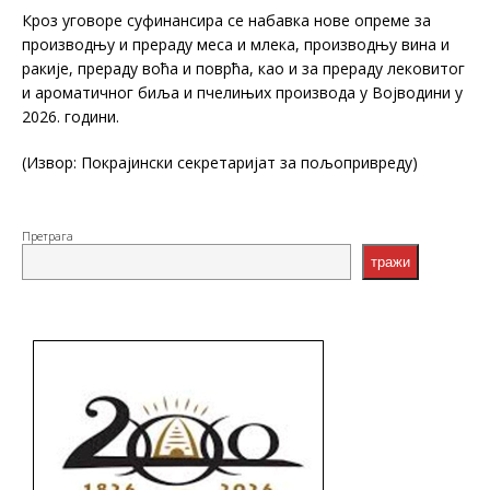
Кроз уговоре суфинансира се набавка нове опреме за
производњу и прераду меса и млека, производњу вина и
ракије, прераду воћа и поврћа, као и за прераду лековитог
и ароматичног биља и пчелињих производа у Војводини у
2026. години.
(Извор: Покрајински секретаријат за пољопривреду)
Претрага
тражи