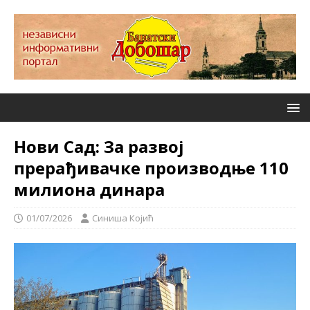
Нови Сад: За развој
прерађивачке производње 110
милиона динара
01/07/2026
Синиша Којић