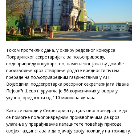
Током протеклих дана, у оквиру редовног конкурса
Покрајинског секретаријата за пољопривреду,
водопривреду и шумарство, намењеног јачању домаће
производње кроз стварање додате вредности путем
прераде на пољопривредним газдинствима у АП
Војводини, подсекретарка ресорног секретаријата Ивана
Пејовић Шеврт, уручила је 56 корисничких уговора у
укупној вредности од 110 милиона динара.
Како се наводи у Секретаријату, циљ овог конкурса је да
се помогне пољопривредним произвођачима да кроз
улагање у прерађивачке капацитете повећају приходе
својих газдинстава и да ојачају своју позицију на тржишту.