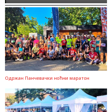
Одржан Панчевачки ноћни маратон