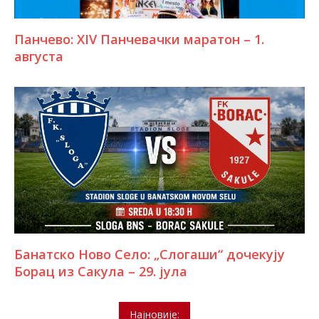
Панчево: XIV Панчевачки маратон – 1.
августа
Банатско Ново Село: „Слогаши“ дочекују
Борац из Сакула – 29. јула
Најновије: