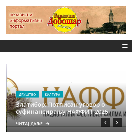
ДРУШТВО
КУЛТУРА
Златибор: Потписан уговор о
суфинансирању НАФФИТ 2026
ЧИТАЈ ДАЉЕ