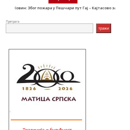
Ковин: Због пожара у Пешчари пут Гај – Кајтасово затворен
Претрага
тражи