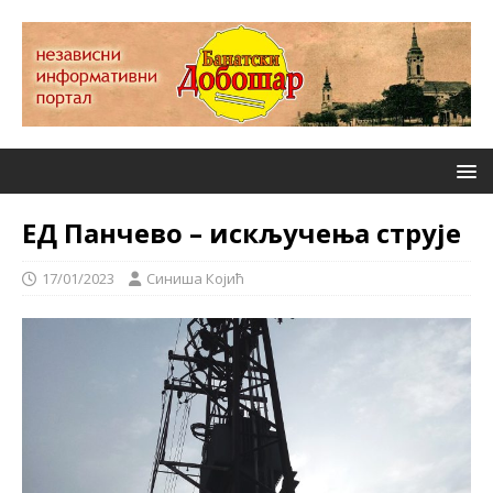
ЕД Панчево – искључења струјe
17/01/2023
Синиша Којић