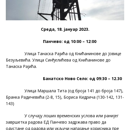
Среда, 18. јануар 2023.
Панчево: од 10:00 – 12:00
Улица Танаска Рајића од Книћанинове до Јовице
Безуљевића. Улица Синђелићева од Книћанинове до
Танаска Рајића.
Банатско Ново Село: од 09:30 – 12.30
Улица Маршала Тита (од броја 141 до броја 147),
Бранка Радичевића (2-8, 15), Бориса Кидрича (130-142, 131-
143)
У случају лоших временских услова или ранијег
завршетка радова ЕД Панчево задржава право да
одустане од радова или укључи напајање корисника пре