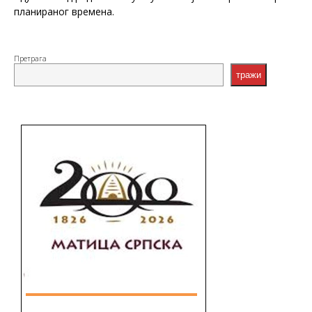
планираног времена.
Претрага
тражи