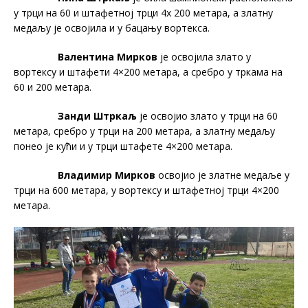
у трци на 60 и штафетној трци 4x 200 метара, а златну
медаљу је освојила и у бацању вортекса.
Валентина Мирков
је освојила злато у
вортексу и штафети 4×200 метара, а сребро у тркама на
60 и 200 метара.
Занди Штркаљ
је освојио злато у трци на 60
метара, сребро у трци на 200 метара, а златну медаљу
понео је кући и у трци штафете 4×200 метара.
Владимир Мирков
освојио је златне медаље у
трци на 600 метара, у вортексу и штафетној трци 4×200
метара.