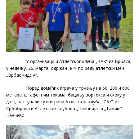
У организацији Атлетског клуба „ВAK“ из Врбаса,
у недељу, 26. марта, одржан је 4 по реду атлетски меч
„Врбас кидс 4“.
Поред домаћих играча у трчању на 60, 200 и 600
метара, штафетним тркама, бацању вортекса и скоку у
даљ, наступали су и играчи Атлетског клуба „САК“ из
Србобрана и Атлетских клубова „Панонија“ и „Тамиш“
Панчево.