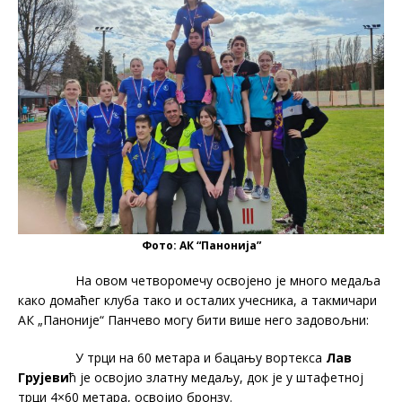
Фото: АК “Панонија”
На овом четворомечу освојено је много медаља
како домаћег клуба тако и осталих учесника, а такмичари
АК „Паноније“ Панчево могу бити више него задовољни:
У трци на 60 метара и бацању вортекса
Лав
Грујеви
ћ је освојио златну медаљу, док је у штафетној
трци 4×60 метара, освојио бронзу.