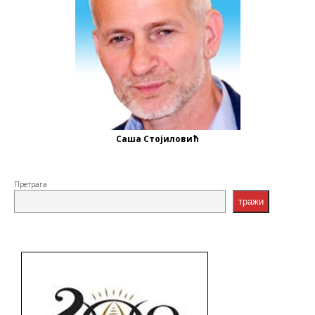
Саша Стојиловић
Претрага
тражи