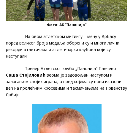
Фото: АК “Панонија”
На овом атлетском митингу – мечу у Врбасу
поред великог броја медаља оборени су и многи лични
рекорди атлетичара и атлетичарки клубова који су
наступали.
Тренер Атлетског клуба „Панонија“ Панчево
Саша Стојиловић
веома је задовољан наступом и
залагањем својих играча, а пред којима су нови изазови
већ на пролећним кросевима и такмичењима на Првенству
Србије.