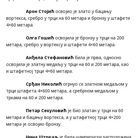
Арон Стојић
освојио је злато у бацању
вортекса, сребро у трци на 60 метара и бронзу у штафети
4×60 метара.
Олга Гошић
освојила је бронзу у трци на 200
метара, сребро у вортексу и штафети 4×60 метара.
Анђела Стефановић
била је прва, односно
освојила је златну медаљу у трци на 60 и 200 метара, као
и штафетној трци 4×60 метара.
Срђан Николић
огрнуо се златном медаљом у
трци штафета 4×600 метара, а сребрном медаљом у
тркама на 60 и 200 метара.
Петар Секуловић
је био златан у трци на 60
метара и бацању вортекса, а у штафетној трци 4×200
метара је освојио бронзу.
Нина Штркаљ
је била шампионски расположена