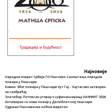
Најновије
Народни покрет Србије ГО Панчево: Саопштење поводом
пожара у Пешчари
Ковин: Због пожара у Пешчари пут Гај – Кајтасово затворен
за саобраћај
Златибор: Потписан уговор о суфинансирању НАФФИТ 2026
Активирао се нови пожар у Делиблатској пешчари
Одржан Панчевачки ноћни маратон