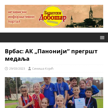
Врбас: АК „Панонији“ прегршт
медаља
29/03/2023
Синиша Којић