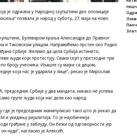
Акти
пеш
ја је одржана у Народној скупштини део опозиције
Одрж
асиља“ позвала је народ у суботу, 27. маја на ново
Локве
Панч
Злат
скупштине, Булеваром краља Александра до Правног
на и Таковском улицом. Направићемо прстен око Радио
рађана Србије. Желимо да цела Србија истинито,
еви људи који протестују. Сваки скуп у претходне три
по броју учесника. Изашле су мајке са децом,
дије која нас је ударила у лице“, рекао је Мирослав
, председник Србије у два мандата, никако не успева
само групе људи која нас дели као народ.
у где је председниик манипулисао тако што је рекао да
ЕМ и укидању ријалитија. То је најобичнија
оди грађане у заблуду. Он бежи од одговорности јер
он нуди“, нагласио је Алексић.