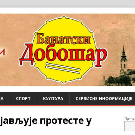
КА
СПОРТ
КУЛТУРА
СЕРВИСНЕ ИНФОРМАЦИЈЕ
јављује протесте у
Претр