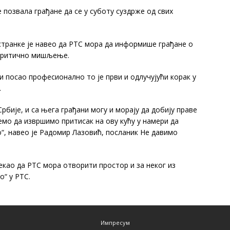
 позвала грађане да се у суботу суздрже од свих
странке је навео да РТС мора да информише грађане о
е критично мишљење.
и посао професионално то је први и одлучујући корак у
.
рбије, и са њега грађани могу и морају да добију праве
мо да извршимо притисак на ову кућу у намери да
“, навео је Радомир Лазовић, посланик Не давимо
екао да РТС мора отворити простор и за неког из
о“ у РТС.
Импресум