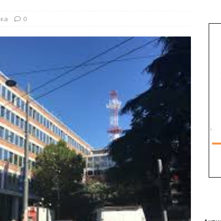
ика
0