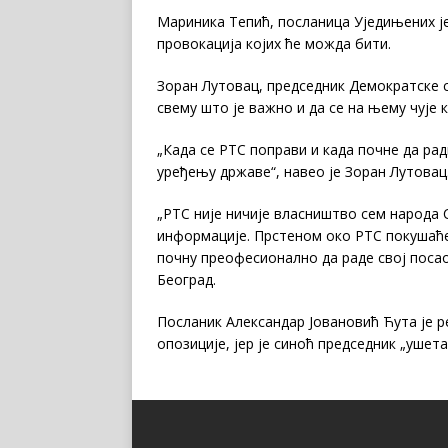
Мариника Тепић, посланица Уједињених је
провокација којих ће можда бити.
Зоран Лутовац, председник Демократске 
свему што је важно и да се на њему чуј
„Када се РТС поправи и када почне да рад
уређењу државе“, навео је Зоран Лутовац
„РТС није ничије власништво сем народа С
информације. Прстеном око РТС покушаће
почну преофесионално да раде свој посао
Београд.
Посланик Александар Јовановић Ћута је р
опозиције, јер је синоћ председник „ушета