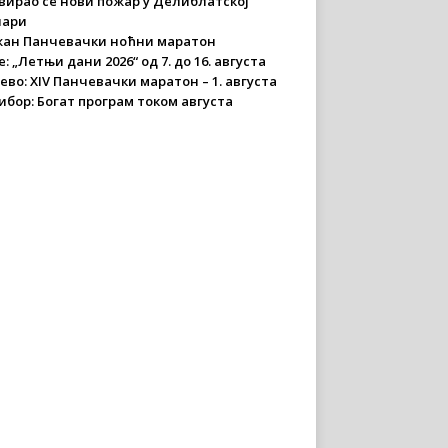
вирао се нови пожар у Делиблатској
чари
ан Панчевачки ноћни маратон
: „Летњи дани 2026“ од 7. до 16. августа
ево: XIV Панчевачки маратон – 1. августа
ибор: Богат програм током августа