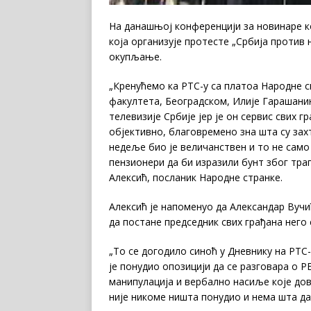
На данашњој конференцији за новинаре ко
која организује протесте „Србија против н
окупљање.
„Кренућемо ка РТС-у са платоа Народне 
факултета, Београдском, Илије Гарашани
телевизије Србије јер је он сервис свих г
објективно, благовремено зна шта су захт
недеље био је величанствен и то не само 
пензионери да би изразили бунт због траге
Алексић, посланик Народне странке.
Алексић је напоменуо да Александар Вучић
да постане председник свих грађана него 
„То се догодило синоћ у Дневнику на РТС-
је понудио опозицији да се разговара о Р
манипулација и вербално насиље које дов
није никоме ништа понудио и нема шта да 