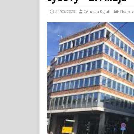
24/05/2023
Синиша Којић
Полит