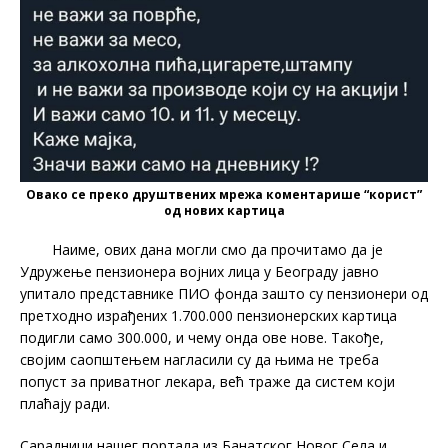
Овако се преко друштвених мрежа коментарише “корист”
од нових картица
Наиме, ових дана могли смо да прочитамо да је
Удружење пензионера војних лица у Београду јавно
упитало представнике ПИО фонда зашто су пензионери од
претходно израђених 1.700.000 пензионерских картица
подигли само 300.000, и чему онда ове нове. Такође,
својим саопштењем нагласили су да њима не треба
попуст за приватног лекара, већ траже да систем који
плаћају ради.
Сарадници нашег портала из Банатског Новог Села и