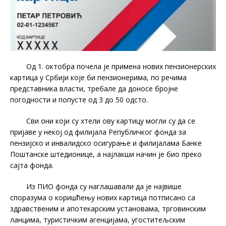
Од 1. октобра почела је примена нових пензионерских
картица у Србији које би пензионерима, по речима
представника власти, требале да доносе бројне
погодности и попусте од 3 до 50 одсто.
Сви они који су хтели ову картицу могли су да се
пријаве у некој од филијала Републичког фонда за
пензијско и инвалидско осигурање и филијалама Банке
Поштанске штедионице, а најлакши начин је био преко
сајта фонда.
Из ПИО фонда су наглашавали да је највише
споразума о коришћењу нових картица потписано са
здравственим и апотекарским установама, трговинским
ланцима, туристичким агенцијама, угоститељским