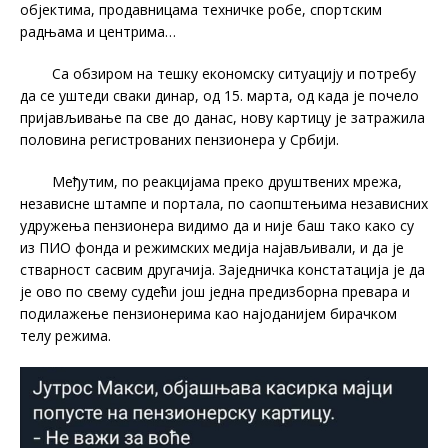
објектима, продавницама техничке робе, спортским
радњама и центрима…
Са обзиром на тешку економску ситуацију и потребу
да се уштеди сваки динар, од 15. марта, од када је почело
пријављивање па све до данас, нову картицу је затражила
половина регистрованих пензионера у Србији.
Међутим, по реакцијама преко друштвених мрежа,
независне штампе и портала, по саопштењима независних
удружења пензионера видимо да и није баш тако како су
из ПИО фонда и режимских медија најављивали, и да је
стварност сасвим другачија. Заједничка констатација је да
је ово по свему судећи још једна предизборна превара и
подилажење пензионерима као најоданијем бирачком
телу режима.