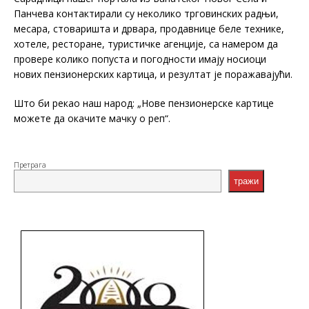
Панчева контактирали су неколико трговинских радњи,
месара, стоваришта и дрвара, продавнице беле технике,
хотеле, ресторане, туристичке агенције, са намером да
провере колико попуста и погодности имају носиоци
нових пензионерских картица, и резултат је поражавајући.
Што би рекао наш народ: „Нове пензионерске картице
можете да окачите мачку о реп“.
Претрага
тражи