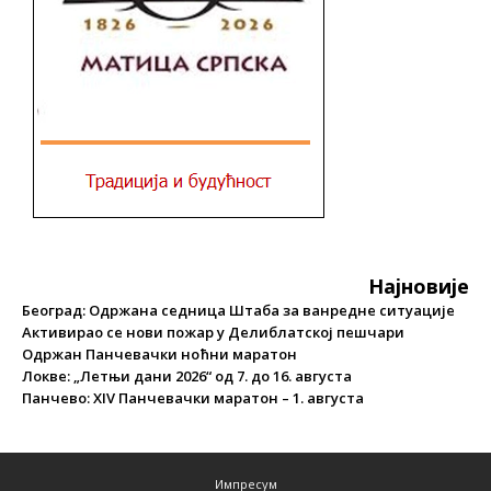
Најновије
Београд: Одржана седница Штаба за ванредне ситуације
Активирао се нови пожар у Делиблатској пешчари
Одржан Панчевачки ноћни маратон
Локве: „Летњи дани 2026“ од 7. до 16. августа
Панчево: XIV Панчевачки маратон – 1. августа
Импресум