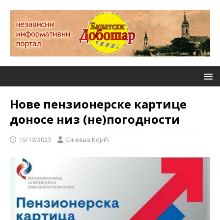
Нове пензионерске картице
доносе низ (не)погодности
16/10/2023
Синиша Којић