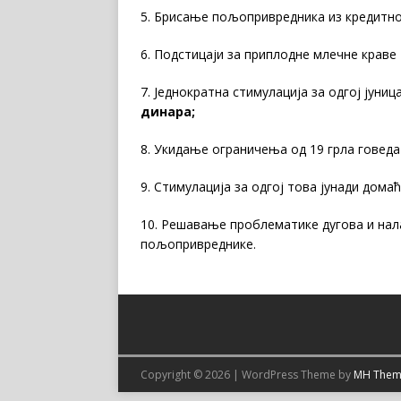
5. Брисање пољопривредника из кредитно
6. Подстицаји за приплодне млечне краве
7. Једнократна стимулација за одгој јуниц
динара;
8. Укидање ограничења од 19 грла говеда
9. Стимулација за одгој това јунади домаћ
10. Решавање проблематике дугова и на
пољопривреднике.
Copyright © 2026 | WordPress Theme by
MH Them