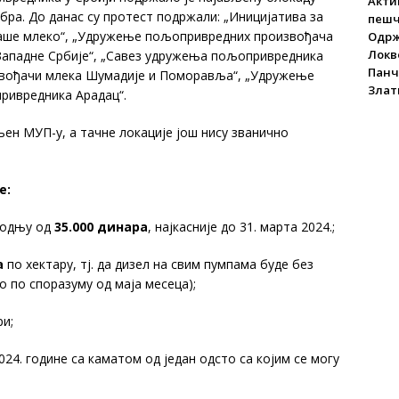
Акти
бра. До данас су протест подржали: „Иницијатива за
пеш
Наше млеко“, „Удружење пољопривредних произвођача
Одрж
Локве
 Западне Србије“, „Савез удружења пољопривредника
Панч
звођачи млека Шумадије и Поморавља“, „Удружење
Злат
ривредника Арадац“.
љен МУП-у, а тачне локације још нису званично
е:
водњу од
35.000 динара
, најкасније до 31. марта 2024.;
а
по хектару, тј. да дизел на свим пумпама буде без
ло по споразуму од маја месеца);
и;
024. године са каматом од један одсто са којим се могу