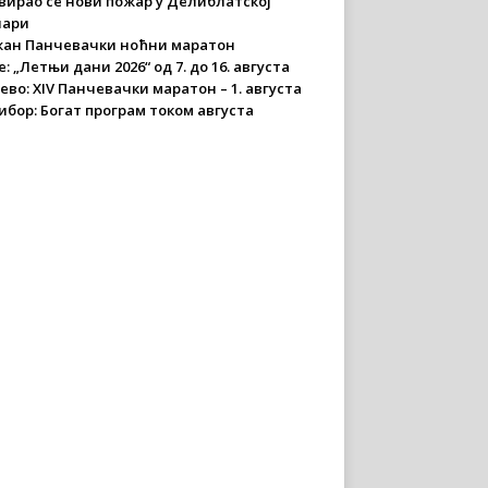
вирао се нови пожар у Делиблатској
чари
ан Панчевачки ноћни маратон
: „Летњи дани 2026“ од 7. до 16. августа
ево: XIV Панчевачки маратон – 1. августа
ибор: Богат програм током августа