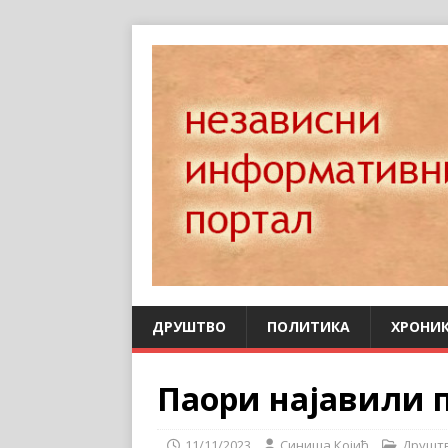
ДРУШТВО
ПОЛИТИКА
ХРОНИ
Пaори најавили п
11/11/2023
Синиша Којић
Друшт