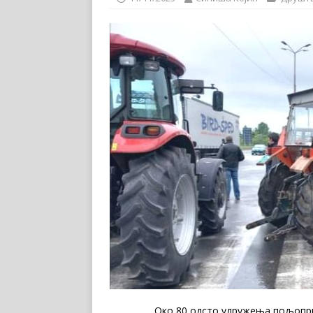
Око 80 одсто удружења пољопривре