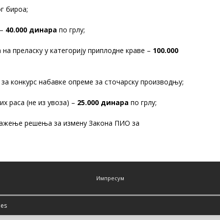
г бироа;
 –
40.000 динара
по грлу;
а на преласку у категорију приплодне краве –
100.000
 за конкурс набавке опреме за сточарску производњу;
их раса (не из увоза) –
25.000 динара
по грлу;
лажење решења за измену Закона ПИО за
Импресум
es