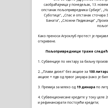
саобраћајница у понедељак, 13. новем
опстанак пољопривредника Србије“, „
Суботице“, „Спас и опстанак сточара
Баната“, „Сложни Пидиканци“ „Прои
пољоп
Како преноси Агроклуб протест је пријав
откривене.
Пољопривредници траже следећ
1. Субвенције по хектару за биљну произ
2. „Плави дизел“ без акцизе за
100 литар
акцизе + пдв од првог јануара (како је би
3. Премија за млеко од
19 динара
по литр
4. Субвенционисане кредите у току целе 2
и рефинансирати постојећи кредити;