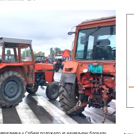
дника у Србији подржало је најављену блокаду