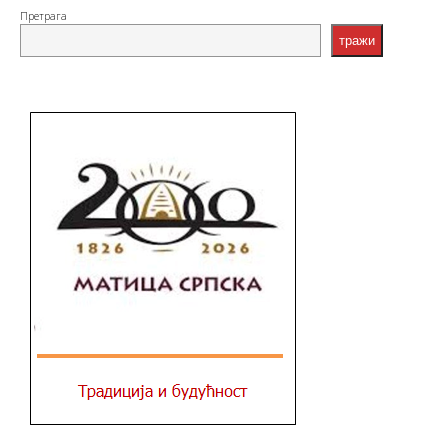
Претрага
тражи