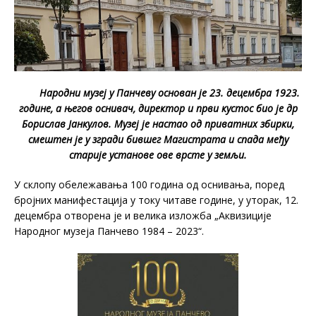
Народни музеј у Панчеву основан је 23. децембра 1923.
године, а његов оснивач, директор и први кустос био је др
Борислав Јанкулов. Музеј је настао од приватних збирки,
смештен је у згради бившег Магистрата и спада међу
старије установе ове врсте у земљи.
У склопу обележавања 100 година од оснивања, поред
бројних манифестација у току читаве године, у уторак, 12.
децембра отворена је и велика изложба „Аквизиције
Народног музеја Панчево 1984 – 2023“.