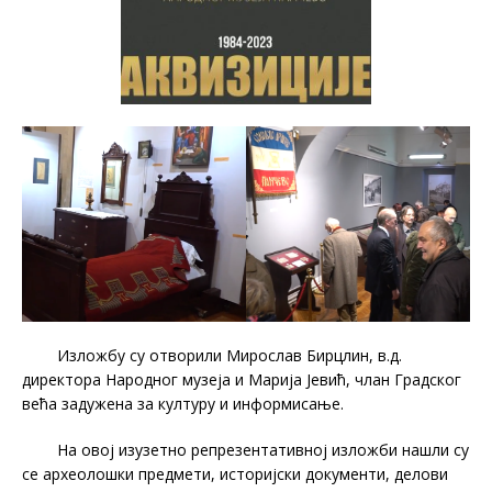
Изложбу су отворили Мирослав Бирцлин, в.д.
директора Народног музеја и Марија Јевић, члан Градског
већа задужена за културу и информисање.
На овој изузетно репрезентативној изложби нашли су
се археолошки предмети, историјски документи, делови