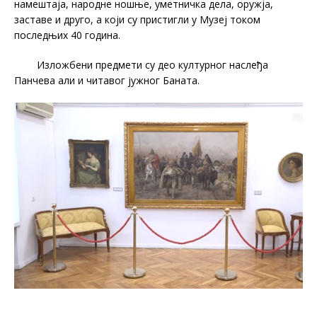
намештаја, народне ношње, уметничка дела, оружја,
заставе и друго, а који су пристигли у Музеј током
последњих 40 година.
Изложбени предмети су део културног наслеђа
Панчева али и читавог јужног Баната.