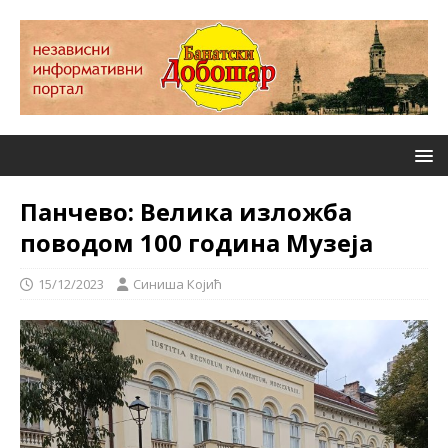
Панчево: Велика изложба
поводом 100 година Музеја
15/12/2023
Синиша Којић