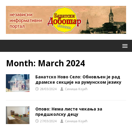
Month:
March 2024
Банатско Ново Село: Обновљен је рад
драмске секције на румунском језику
28/03/2024
Синиша Којић
Опово: Нема листе чекања за
предшколску децу
27/03/2024
Синиша Којић