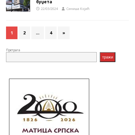
буџета
22/03/2024
Синиша Којић
1
2
…
4
»
Претрага
тражи