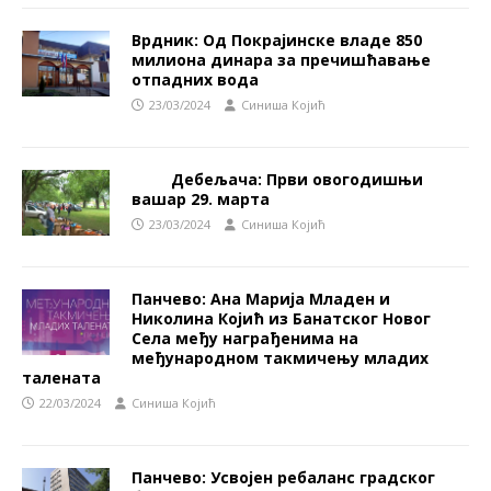
Врдник: Од Покрајинске владе 850
милиона динара за пречишћавање
отпадних вода
23/03/2024
Синиша Којић
Дебељача: Први овогодишњи
вашар 29. марта
23/03/2024
Синиша Којић
Панчево: Ана Марија Младен и
Николина Којић из Банатског Новог
Села међу награђенима на
међународном такмичењу младих
талената
22/03/2024
Синиша Којић
Панчево: Усвојен ребаланс градског