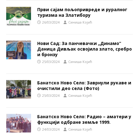
Први сајам пољопривреде и руралног
туризма на Златибору
26/03/2024
Синиша Којић
Нови Сад: За панчевачки „Динамо“
Даница Дивљак освојила злато, сребро
и бронзу
25/03/2024
Синиша Којић
Банатско Ново Село: Заврнули рукаве и
очистили део села (Фото)
25/03/2024
Синиша Којић
Банатско Ново Село: Радио – аматери у
функцији одбране земље 1999.
24/03/2024
Синиша Којић