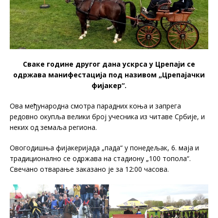
Сваке године другог дана ускрса у Црепаји се
одржава манифестација под називом „Црепајачки
фијакер“.
Ова међународна смотра парадних коња и запрега
редовно окупља велики број учесника из читаве Србије, и
неких од земаља региона.
Овогодишња фијакеријада „пада“ у понедељак, 6. маја и
традиционално се одржава на стадиону „100 топола“.
Свечано отварање заказано је за 12:00 часова.