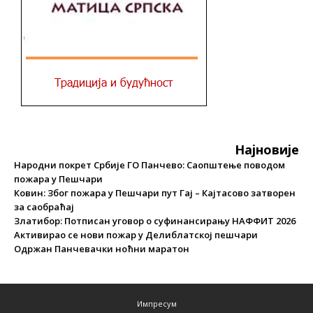
Најновије
Народни покрет Србије ГО Панчево: Саопштење поводом
пожара у Пешчари
Ковин: Због пожара у Пешчари пут Гај – Кајтасово затворен
за саобраћај
Златибор: Потписан уговор о суфинансирању НАФФИТ 2026
Активирао се нови пожар у Делиблатској пешчари
Одржан Панчевачки ноћни маратон
Импресум