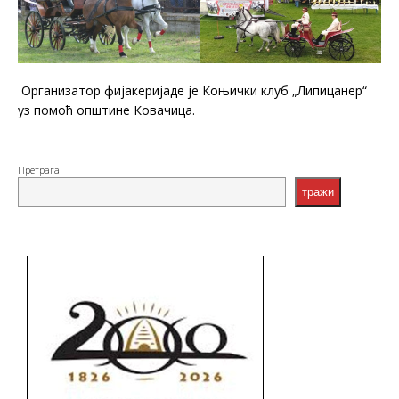
Организатор фијакеријаде је Коњички клуб „Липицанер“
уз помоћ општине Ковачица.
Претрага
тражи